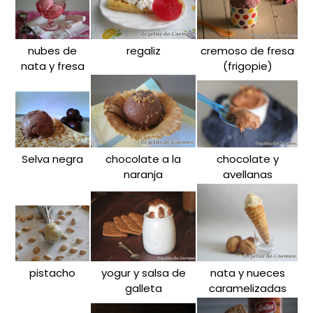
nubes de
regaliz
cremoso de fresa
nata y fresa
(frigopie)
Selva negra
chocolate a la
chocolate y
naranja
avellanas
pistacho
yogur y salsa de
nata y nueces
galleta
caramelizadas