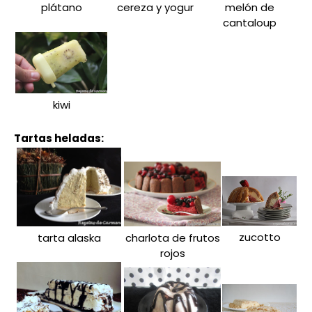
plátano
cereza y yogur
melón de
cantaloup
kiwi
Tartas heladas:
zucotto
tarta alaska
charlota de frutos
rojos