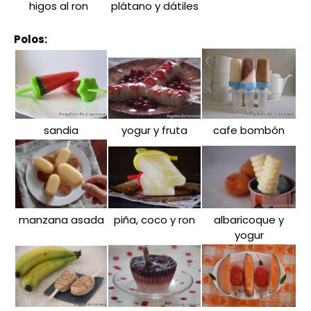
higos al ron
plátano y dátiles
Polos:
sandia
yogur y fruta
cafe bombón
manzana asada
piña, coco y ron
albaricoque y
yogur