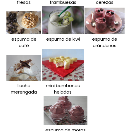
fresas
frambuesas
cerezas
espuma de
espuma de kiwi
espuma de
café
arándanos
Leche
mini bombones
merengada
helados
espuma de moras