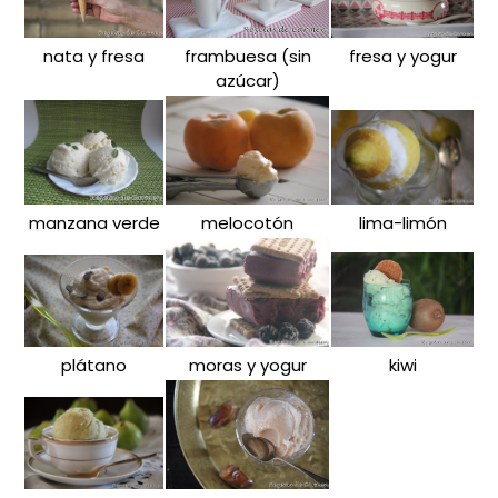
nata y fresa
frambuesa (sin
fresa y yogur
azúcar)
manzana verde
melocotón
lima-limón
plátano
moras y yogur
kiwi