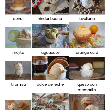
donut
kinder bueno
avellana
mojito
aguacate
orange curd
tiramisu
dulce de leche
queso con
membrillo