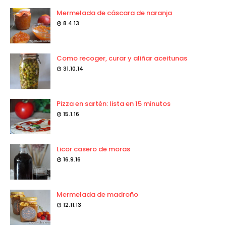
Mermelada de cáscara de naranja
8.4.13
Como recoger, curar y aliñar aceitunas
31.10.14
Pizza en sartén: lista en 15 minutos
15.1.16
Licor casero de moras
16.9.16
Mermelada de madroño
12.11.13