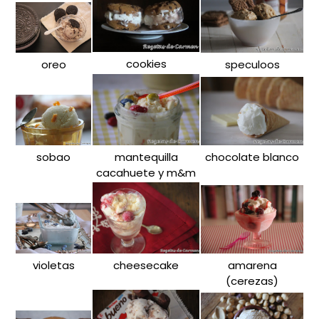
cookies
oreo
speculoos
sobao
mantequilla
chocolate blanco
cacahuete y m&m
violetas
cheesecake
amarena
(cerezas)