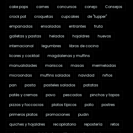
cake pops
carnes
concursos
conejo
Consejos
crock pot
croquetas
cupcakes
de "tupper"
empanadas
ensaladas
entrantes
fruta
galletas y pastas
helados
hojaldres
huevos
internacional
legumbres
libros de cocina
licores y cocktail
magdalenas y muffins
manualidades
mariscos
masas
mermeladas
microondas
muffins salados
navidad
niños
pan
pasta
pasteles salados
patatas
patés y cremas
pavo
pescados
pinchos y tapas
pizzas y foccacias
platos típicos
pollo
postres
primeros platos
promociones
pudin
quiches y hojaldres
recopilatorio
repostería
retos