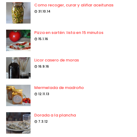
Como recoger, curar y aliñar aceitunas
31.10.14
Pizza en sartén: lista en 15 minutos
15.1.16
Licor casero de moras
16.9.16
Mermelada de madroño
12.11.13
Dorada a la plancha
7.3.12