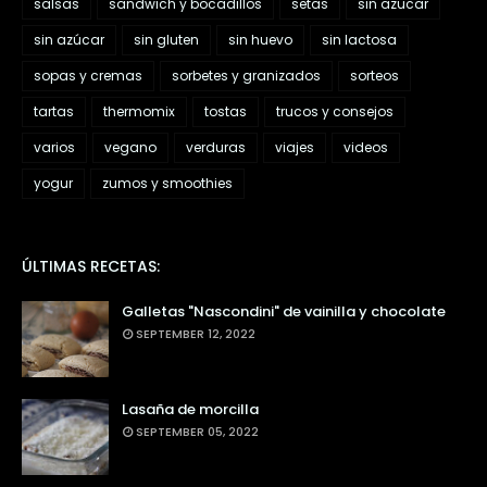
salsas
sandwich y bocadillos
setas
sin azucar
sin azúcar
sin gluten
sin huevo
sin lactosa
sopas y cremas
sorbetes y granizados
sorteos
tartas
thermomix
tostas
trucos y consejos
varios
vegano
verduras
viajes
videos
yogur
zumos y smoothies
ÚLTIMAS RECETAS:
Galletas "Nascondini" de vainilla y chocolate
SEPTEMBER 12, 2022
Lasaña de morcilla
SEPTEMBER 05, 2022