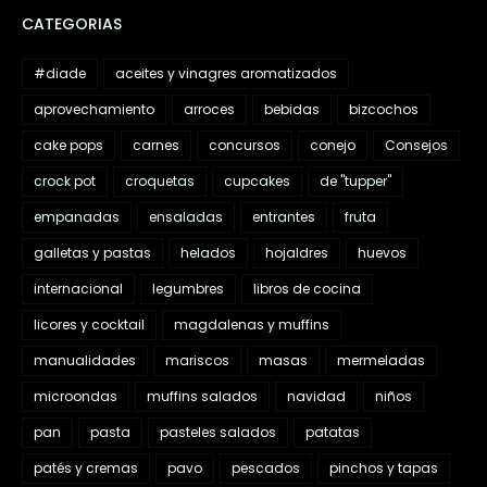
CATEGORIAS
#diade
aceites y vinagres aromatizados
aprovechamiento
arroces
bebidas
bizcochos
cake pops
carnes
concursos
conejo
Consejos
crock pot
croquetas
cupcakes
de "tupper"
empanadas
ensaladas
entrantes
fruta
galletas y pastas
helados
hojaldres
huevos
internacional
legumbres
libros de cocina
licores y cocktail
magdalenas y muffins
manualidades
mariscos
masas
mermeladas
microondas
muffins salados
navidad
niños
pan
pasta
pasteles salados
patatas
patés y cremas
pavo
pescados
pinchos y tapas