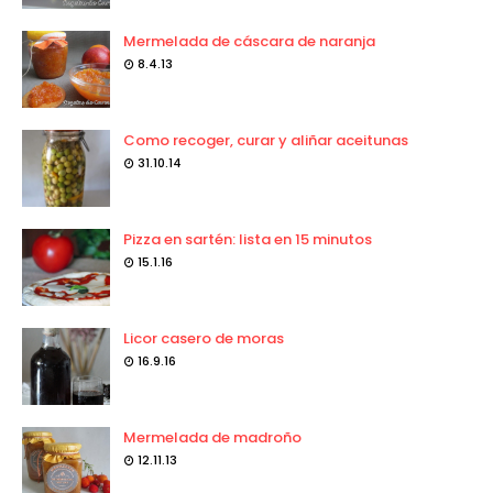
Mermelada de cáscara de naranja
8.4.13
Como recoger, curar y aliñar aceitunas
31.10.14
Pizza en sartén: lista en 15 minutos
15.1.16
Licor casero de moras
16.9.16
Mermelada de madroño
12.11.13