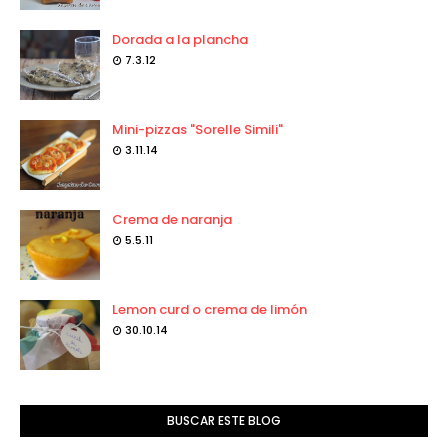
Dorada a la plancha
7.3.12
Mini-pizzas "Sorelle Simili"
3.11.14
Crema de naranja
5.5.11
Lemon curd o crema de limón
30.10.14
BUSCAR ESTE BLOG