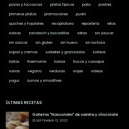
pizzas y foccacias
platos típicos
pollo
postres
primeros platos
promociones
pudin
quiches y hojaldres
recopilatorio
repostería
retos
salsas
sandwich y bocadillos
setas
sin azucar
sin azúcar
sin gluten
sin huevo
sin lactosa
sopas y cremas
sorbetes y granizados
sorteos
tartas
thermomix
tostas
trucos y consejos
varios
vegano
verduras
viajes
videos
yogur
zumos y smoothies
ÚLTIMAS RECETAS:
Galletas "Nascondini" de vainilla y chocolate
SEPTEMBER 12, 2022