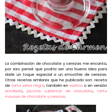
La combinación de chocolate y cerezas me encanta,
por eso pensé que podría ser una buena idea para
darle un toque especial a un smoothie de cerezas.
Otras recetas similares que he publicado son: receta
de
tarta selva negra
, también en
vasitos
o en versión
enrollada
,
picotas cubiertas de chocolate
,
tarta
mousse de chocolate y cerezas
.