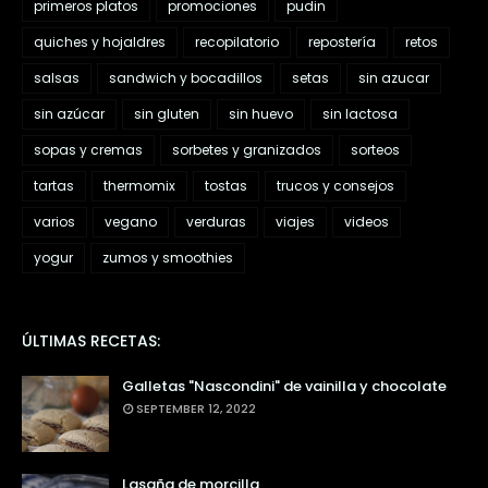
primeros platos
promociones
pudin
quiches y hojaldres
recopilatorio
repostería
retos
salsas
sandwich y bocadillos
setas
sin azucar
sin azúcar
sin gluten
sin huevo
sin lactosa
sopas y cremas
sorbetes y granizados
sorteos
tartas
thermomix
tostas
trucos y consejos
varios
vegano
verduras
viajes
videos
yogur
zumos y smoothies
ÚLTIMAS RECETAS:
Galletas "Nascondini" de vainilla y chocolate
SEPTEMBER 12, 2022
Lasaña de morcilla