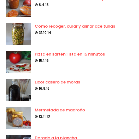
8.4.13
Como recoger, curar y aliñar aceitunas
31.10.14
Pizza en sartén: lista en 15 minutos
15.1.16
Licor casero de moras
16.9.16
Mermelada de madroño
12.11.13
Dorada a la plancha