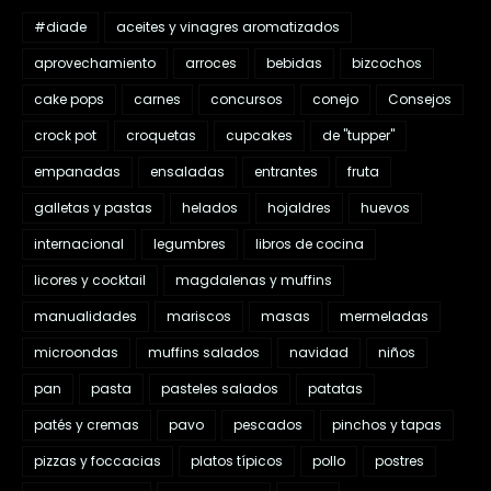
#diade
aceites y vinagres aromatizados
aprovechamiento
arroces
bebidas
bizcochos
cake pops
carnes
concursos
conejo
Consejos
crock pot
croquetas
cupcakes
de "tupper"
empanadas
ensaladas
entrantes
fruta
galletas y pastas
helados
hojaldres
huevos
internacional
legumbres
libros de cocina
licores y cocktail
magdalenas y muffins
manualidades
mariscos
masas
mermeladas
microondas
muffins salados
navidad
niños
pan
pasta
pasteles salados
patatas
patés y cremas
pavo
pescados
pinchos y tapas
pizzas y foccacias
platos típicos
pollo
postres