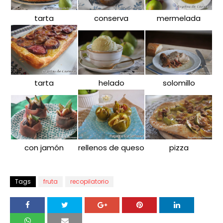
tarta
conserva
mermelada
tarta
helado
solomillo
con jamón
rellenos de queso
pizza
Tags
fruta
recopilatorio