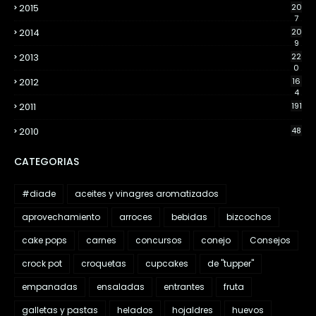
2015
20
7
2014
20
9
2013
22
0
2012
16
4
2011
191
2010
48
CATEGORIAS
#diade
aceites y vinagres aromatizados
aprovechamiento
arroces
bebidas
bizcochos
cake pops
carnes
concursos
conejo
Consejos
crock pot
croquetas
cupcakes
de "tupper"
empanadas
ensaladas
entrantes
fruta
galletas y pastas
helados
hojaldres
huevos