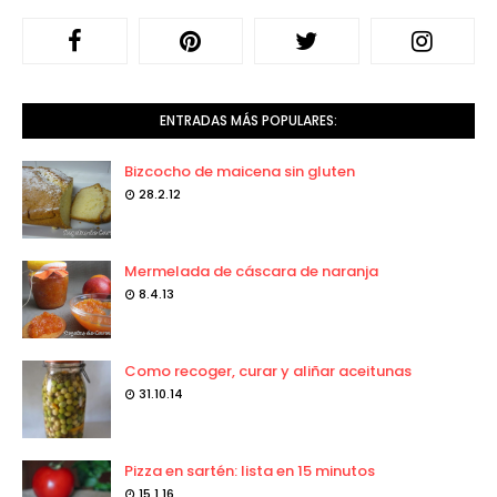
ENTRADAS MÁS POPULARES:
Bizcocho de maicena sin gluten
28.2.12
Mermelada de cáscara de naranja
8.4.13
Como recoger, curar y aliñar aceitunas
31.10.14
Pizza en sartén: lista en 15 minutos
15.1.16