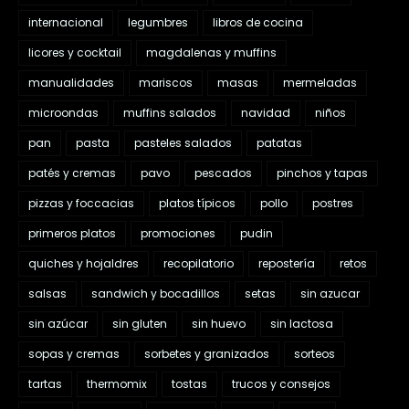
internacional
legumbres
libros de cocina
licores y cocktail
magdalenas y muffins
manualidades
mariscos
masas
mermeladas
microondas
muffins salados
navidad
niños
pan
pasta
pasteles salados
patatas
patés y cremas
pavo
pescados
pinchos y tapas
pizzas y foccacias
platos típicos
pollo
postres
primeros platos
promociones
pudin
quiches y hojaldres
recopilatorio
repostería
retos
salsas
sandwich y bocadillos
setas
sin azucar
sin azúcar
sin gluten
sin huevo
sin lactosa
sopas y cremas
sorbetes y granizados
sorteos
tartas
thermomix
tostas
trucos y consejos