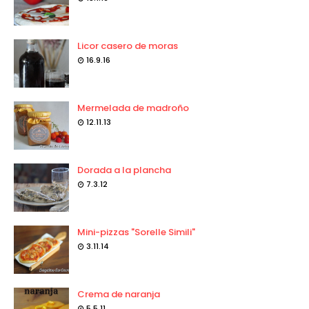
Licor casero de moras
16.9.16
Mermelada de madroño
12.11.13
Dorada a la plancha
7.3.12
Mini-pizzas "Sorelle Simili"
3.11.14
Crema de naranja
5.5.11