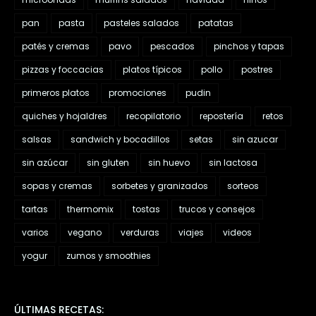
pan
pasta
pasteles salados
patatas
patés y cremas
pavo
pescados
pinchos y tapas
pizzas y foccacias
platos típicos
pollo
postres
primeros platos
promociones
pudin
quiches y hojaldres
recopilatorio
repostería
retos
salsas
sandwich y bocadillos
setas
sin azucar
sin azúcar
sin gluten
sin huevo
sin lactosa
sopas y cremas
sorbetes y granizados
sorteos
tartas
thermomix
tostas
trucos y consejos
varios
vegano
verduras
viajes
videos
yogur
zumos y smoothies
ÚLTIMAS RECETAS: