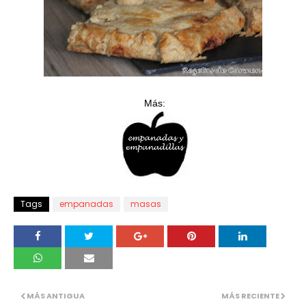
Más:
Tags
empanadas
masas
MÁS ANTIGUA
MÁS RECIENTE