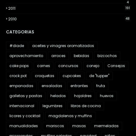
4
2011
191
2010
48
CATEGORIAS
#diade
aceites y vinagres aromatizados
aprovechamiento
arroces
bebidas
bizcochos
cake pops
carnes
concursos
conejo
Consejos
crock pot
croquetas
cupcakes
de "tupper"
empanadas
ensaladas
entrantes
fruta
galletas y pastas
helados
hojaldres
huevos
internacional
legumbres
libros de cocina
licores y cocktail
magdalenas y muffins
manualidades
mariscos
masas
mermeladas
microondas
muffins salados
navidad
niños