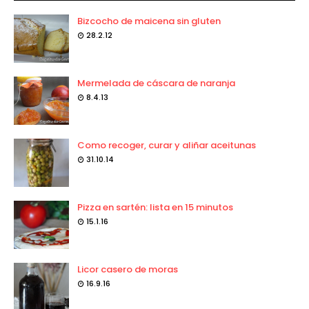
Bizcocho de maicena sin gluten
28.2.12
Mermelada de cáscara de naranja
8.4.13
Como recoger, curar y aliñar aceitunas
31.10.14
Pizza en sartén: lista en 15 minutos
15.1.16
Licor casero de moras
16.9.16