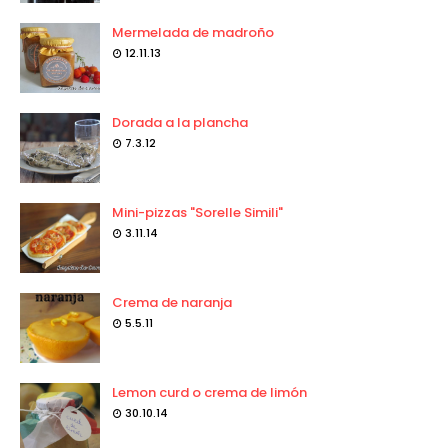
Mermelada de madroño
12.11.13
Dorada a la plancha
7.3.12
Mini-pizzas "Sorelle Simili"
3.11.14
Crema de naranja
5.5.11
Lemon curd o crema de limón
30.10.14