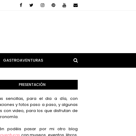
GASTROAVENTURAS
PRESENTACIÓN
s sencillas, para el dia a día, con
aciones y fotos paso a paso, y algunas
s con video, para los que disfrutan de
tronomía.
én podéis pasar por mi otro blog
aventuras
con museos, eventos, libros,