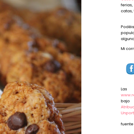
ferias
catas, 
Podéi
popula
alguna
Mi cor
Las
www.r
baj
Atrib
Unpor
fuent