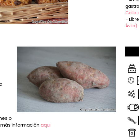
gastr
Calle 
- Libr
Ávila)
o
ones o
es más información
aqui