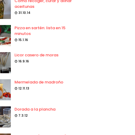
Como recoger, curar y aliñar
aceitunas
31.10.14
Pizza en sartén: lista en 15
minutos
15.1.16
Licor casero de moras
16.9.16
Mermelada de madroño
12.11.13
Dorada a la plancha
7.3.12