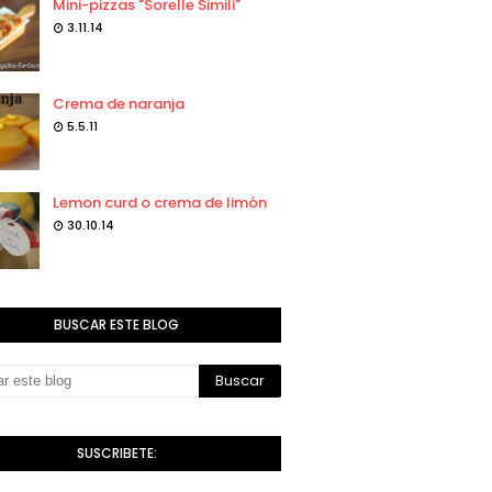
Mini-pizzas "Sorelle Simili"
3.11.14
Crema de naranja
5.5.11
Lemon curd o crema de limón
30.10.14
BUSCAR ESTE BLOG
SUSCRIBETE: