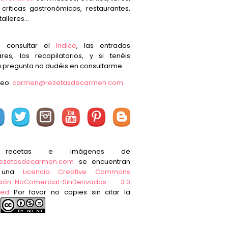
, criticas gastronómicas, restaurantes,
talleres...
s consultar el
índice
, las entradas
res, los recopilatorios, y si tenéis
 pregunta no dudéis en consultarme.
reo:
carmen@rezetasdecarmen.com
 recetas e imágenes de
ezetasdecarmen.com
se encuentran
o una
Licencia Creative Commons
ución-NoComercial-SinDerivadas 3.0
ted
Por favor no copies sin citar la
e