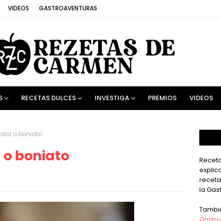
VIDEOS
GASTROAVENTURAS
S
RECETAS DULCES
INVESTIGA
PREMIOS
VIDEOS
tata o boniato
 o boniato
Receta
explic
receta
la Gas
Tambi
Gastro