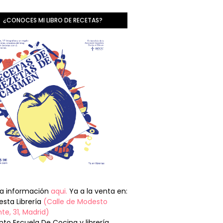
¿CONOCES MI LIBRO DE RECETAS?
la información
aqui.
Ya a la venta en:
sta Librería
(Calle de Modesto
te, 31, Madrid)
nto Escuela De Cocina y librería