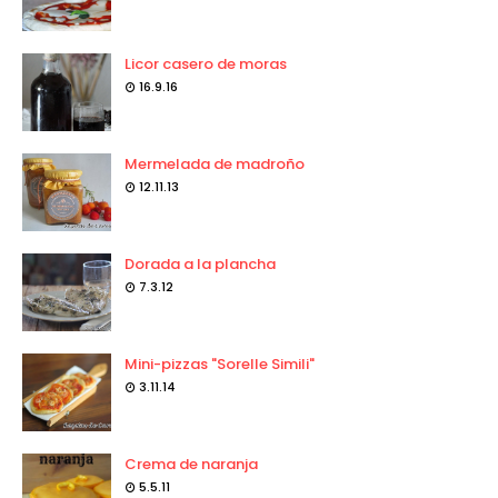
Licor casero de moras
16.9.16
Mermelada de madroño
12.11.13
Dorada a la plancha
7.3.12
Mini-pizzas "Sorelle Simili"
3.11.14
Crema de naranja
5.5.11