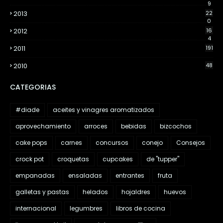
9
2013
22
0
2012
16
4
2011
191
2010
48
CATEGORIAS
#diade
aceites y vinagres aromatizados
aprovechamiento
arroces
bebidas
bizcochos
cake pops
carnes
concursos
conejo
Consejos
crock pot
croquetas
cupcakes
de "tupper"
empanadas
ensaladas
entrantes
fruta
galletas y pastas
helados
hojaldres
huevos
internacional
legumbres
libros de cocina