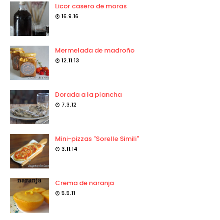
Licor casero de moras
16.9.16
Mermelada de madroño
12.11.13
Dorada a la plancha
7.3.12
Mini-pizzas "Sorelle Simili"
3.11.14
Crema de naranja
5.5.11