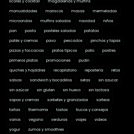
licores y cocktail
magdalenas y muffins
manualidades
mariscos
masas
mermeladas
microondas
muffins salados
navidad
niños
pan
pasta
pasteles salados
patatas
patés y cremas
pavo
pescados
pinchos y tapas
pizzas y foccacias
platos típicos
pollo
postres
primeros platos
promociones
pudin
quiches y hojaldres
recopilatorio
repostería
retos
salsas
sandwich y bocadillos
setas
sin azucar
sin azúcar
sin gluten
sin huevo
sin lactosa
sopas y cremas
sorbetes y granizados
sorteos
tartas
thermomix
tostas
trucos y consejos
varios
vegano
verduras
viajes
videos
yogur
zumos y smoothies