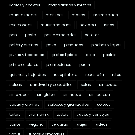
licores y cocktail
magdalenas y muffins
manualidades
mariscos
masas
mermeladas
microondas
muffins salados
navidad
niños
pan
pasta
pasteles salados
patatas
patés y cremas
pavo
pescados
pinchos y tapas
pizzas y foccacias
platos típicos
pollo
postres
primeros platos
promociones
pudin
quiches y hojaldres
recopilatorio
repostería
retos
salsas
sandwich y bocadillos
setas
sin azucar
sin azúcar
sin gluten
sin huevo
sin lactosa
sopas y cremas
sorbetes y granizados
sorteos
tartas
thermomix
tostas
trucos y consejos
varios
vegano
verduras
viajes
videos
yogur
zumos y smoothies