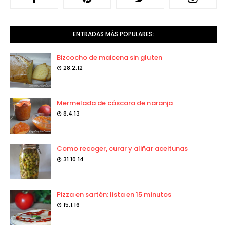
ENTRADAS MÁS POPULARES:
Bizcocho de maicena sin gluten
28.2.12
Mermelada de cáscara de naranja
8.4.13
Como recoger, curar y aliñar aceitunas
31.10.14
Pizza en sartén: lista en 15 minutos
15.1.16