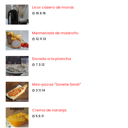
Licor casero de moras
16.9.16
Mermelada de madroño
12.11.13
Dorada a la plancha
7.3.12
Mini-pizzas "Sorelle Simili"
3.11.14
Crema de naranja
5.5.11