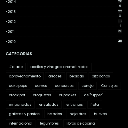
2014
20
9
2013
22
0
2012
16
4
2011
191
2010
48
CATEGORIAS
#diade
aceites y vinagres aromatizados
aprovechamiento
arroces
bebidas
bizcochos
cake pops
carnes
concursos
conejo
Consejos
crock pot
croquetas
cupcakes
de "tupper"
empanadas
ensaladas
entrantes
fruta
galletas y pastas
helados
hojaldres
huevos
internacional
legumbres
libros de cocina