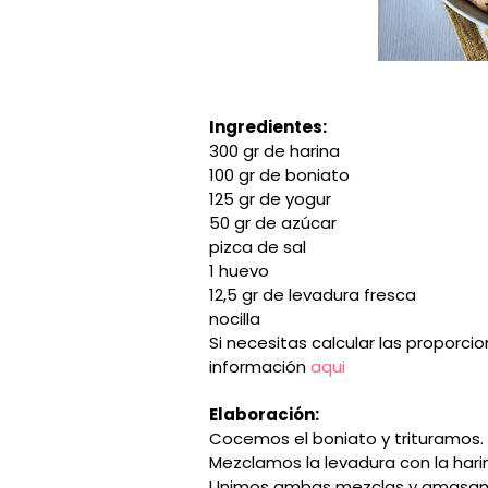
Ingredientes:
300 gr de harina
100 gr de boniato
125 gr de yogur
50 gr de azúcar
pizca de sal
1 huevo
12,5 gr de levadura fresca
nocilla
Si necesitas calcular las proporci
información
aqui
Elaboración:
Cocemos el boniato y trituramos. 
Mezclamos la levadura con la harina
Unimos ambas mezclas y amasamo