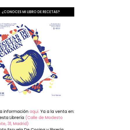
¿CONOCES MI LIBRO DE RECETAS?
la información
aqui.
Ya a la venta en:
sta Librería
(Calle de Modesto
te, 31, Madrid)
nto Escuela De Cocina y librería