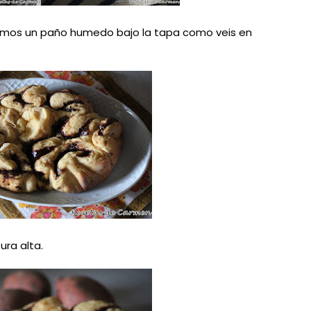
mos un paño humedo bajo la tapa como veis en
ra alta.