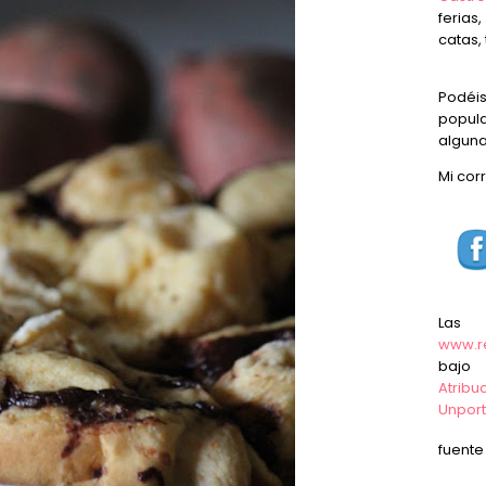
ferias
catas, 
Podéi
popula
alguna
Mi cor
Las
www.r
baj
Atrib
Unpor
fuent