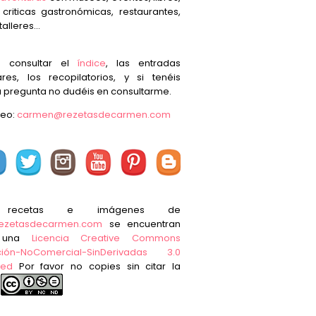
, criticas gastronómicas, restaurantes,
talleres...
s consultar el
índice
, las entradas
res, los recopilatorios, y si tenéis
 pregunta no dudéis en consultarme.
reo:
carmen@rezetasdecarmen.com
 recetas e imágenes de
ezetasdecarmen.com
se encuentran
o una
Licencia Creative Commons
ución-NoComercial-SinDerivadas 3.0
ted
Por favor no copies sin citar la
e