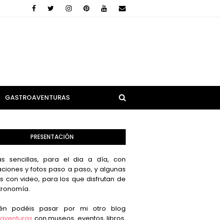
GASTROAVENTURAS
PRESENTACIÓN
s sencillas, para el dia a día, con
aciones y fotos paso a paso, y algunas
s con video, para los que disfrutan de
tronomía.
én podéis pasar por mi otro blog
aventuras
con museos, eventos, libros,