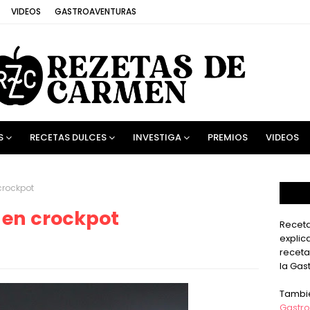
VIDEOS
GASTROAVENTURAS
S
RECETAS DULCES
INVESTIGA
PREMIOS
VIDEOS
crockpot
 en crockpot
Receta
explic
receta
la Gas
Tambi
Gastro