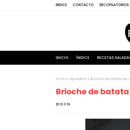
INDICE
CONTACTO
RECOPILATORIOS
INICIO
ÍNDICE
RECETAS SALADA
Inicio
repostería
Brioche de batata en 
Brioche de batata
13.11.19