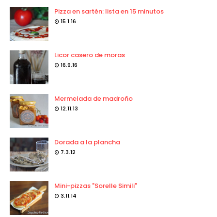
Pizza en sartén: lista en 15 minutos
15.1.16
Licor casero de moras
16.9.16
Mermelada de madroño
12.11.13
Dorada a la plancha
7.3.12
Mini-pizzas "Sorelle Simili"
3.11.14