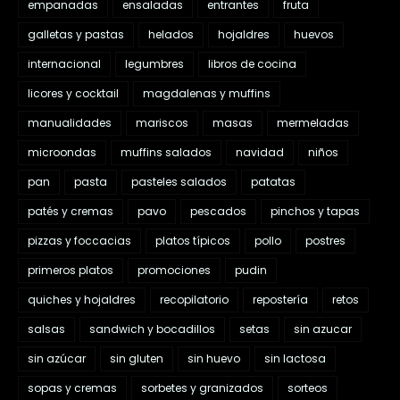
empanadas
ensaladas
entrantes
fruta
galletas y pastas
helados
hojaldres
huevos
internacional
legumbres
libros de cocina
licores y cocktail
magdalenas y muffins
manualidades
mariscos
masas
mermeladas
microondas
muffins salados
navidad
niños
pan
pasta
pasteles salados
patatas
patés y cremas
pavo
pescados
pinchos y tapas
pizzas y foccacias
platos típicos
pollo
postres
primeros platos
promociones
pudin
quiches y hojaldres
recopilatorio
repostería
retos
salsas
sandwich y bocadillos
setas
sin azucar
sin azúcar
sin gluten
sin huevo
sin lactosa
sopas y cremas
sorbetes y granizados
sorteos