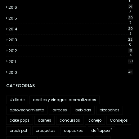
0
2016
21
3
2015
20
7
2014
20
9
2013
22
0
2012
16
4
2011
191
2010
48
CATEGORIAS
#diade
aceites y vinagres aromatizados
aprovechamiento
arroces
bebidas
bizcochos
cake pops
carnes
concursos
conejo
Consejos
crock pot
croquetas
cupcakes
de "tupper"