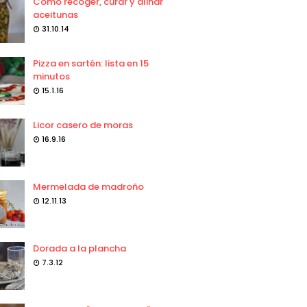
Como recoger, curar y aliñar
aceitunas
31.10.14
Pizza en sartén: lista en 15
minutos
15.1.16
Licor casero de moras
16.9.16
Mermelada de madroño
12.11.13
Dorada a la plancha
7.3.12