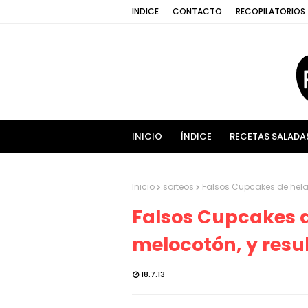
INDICE
CONTACTO
RECOPILATORIOS
INICIO
ÍNDICE
RECETAS SALADA
Inicio
sorteos
Falsos Cupcakes de hela
Falsos Cupcakes 
melocotón, y resu
18.7.13