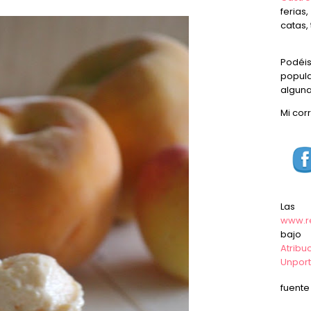
ferias
catas, 
Podéi
popula
alguna
Mi cor
Las
www.r
baj
Atrib
Unpor
fuent