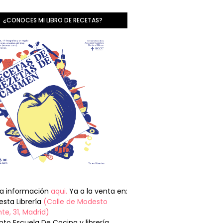
¿CONOCES MI LIBRO DE RECETAS?
la información
aqui.
Ya a la venta en:
sta Librería
(Calle de Modesto
te, 31, Madrid)
nto Escuela De Cocina y librería