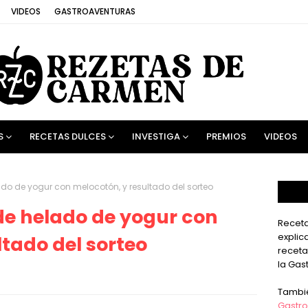
VIDEOS
GASTROAVENTURAS
S
RECETAS DULCES
INVESTIGA
PREMIOS
VIDEOS
do de yogur con melocotón, y resultado del sorteo
de helado de yogur con
Receta
explic
ltado del sorteo
receta
la Gas
Tambi
Gastro