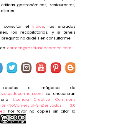
, criticas gastronómicas, restaurantes,
talleres...
s consultar el
índice
, las entradas
res, los recopilatorios, y si tenéis
 pregunta no dudéis en consultarme.
reo:
carmen@rezetasdecarmen.com
 recetas e imágenes de
ezetasdecarmen.com
se encuentran
o una
Licencia Creative Commons
ución-NoComercial-SinDerivadas 3.0
ted
Por favor no copies sin citar la
e