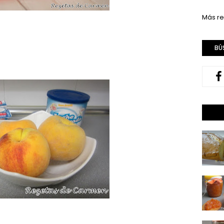
Más re
BÚ