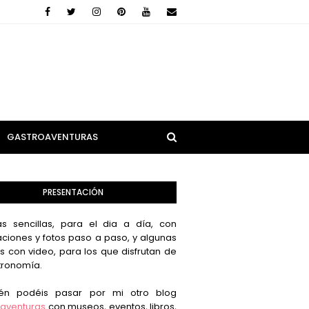
GASTROAVENTURAS
PRESENTACIÓN
s sencillas, para el dia a día, con
aciones y fotos paso a paso, y algunas
s con video, para los que disfrutan de
tronomía.
én podéis pasar por mi otro blog
aventuras
con museos, eventos, libros,