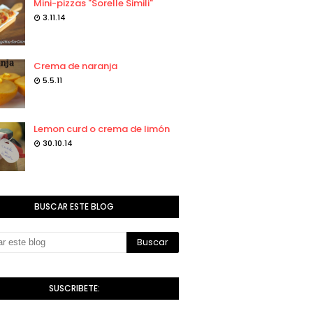
Mini-pizzas "Sorelle Simili"
3.11.14
Crema de naranja
5.5.11
Lemon curd o crema de limón
30.10.14
BUSCAR ESTE BLOG
SUSCRIBETE: