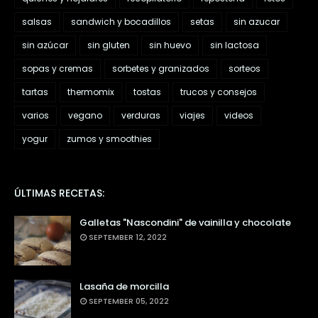
salsas
sandwich y bocadillos
setas
sin azucar
sin azúcar
sin gluten
sin huevo
sin lactosa
sopas y cremas
sorbetes y granizados
sorteos
tartas
thermomix
tostas
trucos y consejos
varios
vegano
verduras
viajes
videos
yogur
zumos y smoothies
ÚLTIMAS RECETAS:
Galletas "Nascondini" de vainilla y chocolate
SEPTEMBER 12, 2022
Lasaña de morcilla
SEPTEMBER 05, 2022