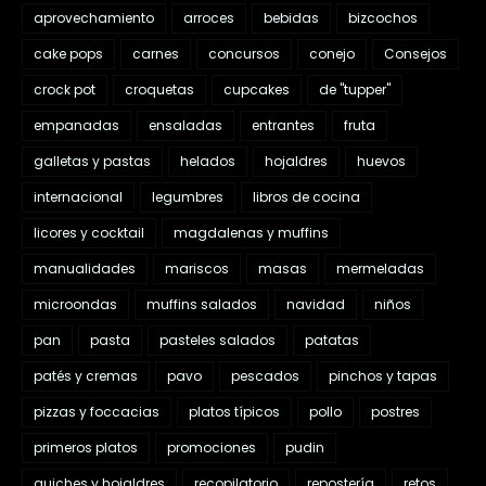
aprovechamiento
arroces
bebidas
bizcochos
cake pops
carnes
concursos
conejo
Consejos
crock pot
croquetas
cupcakes
de "tupper"
empanadas
ensaladas
entrantes
fruta
galletas y pastas
helados
hojaldres
huevos
internacional
legumbres
libros de cocina
licores y cocktail
magdalenas y muffins
manualidades
mariscos
masas
mermeladas
microondas
muffins salados
navidad
niños
pan
pasta
pasteles salados
patatas
patés y cremas
pavo
pescados
pinchos y tapas
pizzas y foccacias
platos típicos
pollo
postres
primeros platos
promociones
pudin
quiches y hojaldres
recopilatorio
repostería
retos