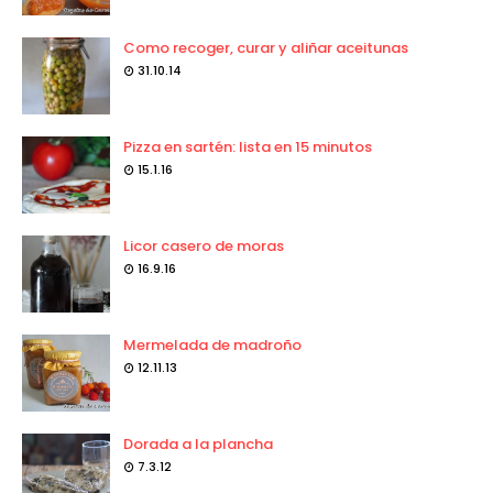
Como recoger, curar y aliñar aceitunas
31.10.14
Pizza en sartén: lista en 15 minutos
15.1.16
Licor casero de moras
16.9.16
Mermelada de madroño
12.11.13
Dorada a la plancha
7.3.12