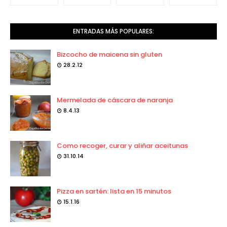
ENTRADAS MÁS POPULARES:
Bizcocho de maicena sin gluten
28.2.12
Mermelada de cáscara de naranja
8.4.13
Como recoger, curar y aliñar aceitunas
31.10.14
Pizza en sartén: lista en 15 minutos
15.1.16