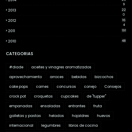
9
2013
22
0
2012
16
4
2011
191
2010
48
CATEGORIAS
#diade
aceites y vinagres aromatizados
aprovechamiento
arroces
bebidas
bizcochos
cake pops
carnes
concursos
conejo
Consejos
crock pot
croquetas
cupcakes
de "tupper"
empanadas
ensaladas
entrantes
fruta
galletas y pastas
helados
hojaldres
huevos
internacional
legumbres
libros de cocina