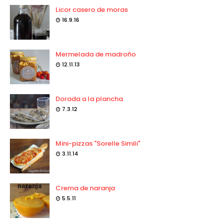
Licor casero de moras
16.9.16
Mermelada de madroño
12.11.13
Dorada a la plancha
7.3.12
Mini-pizzas "Sorelle Simili"
3.11.14
Crema de naranja
5.5.11