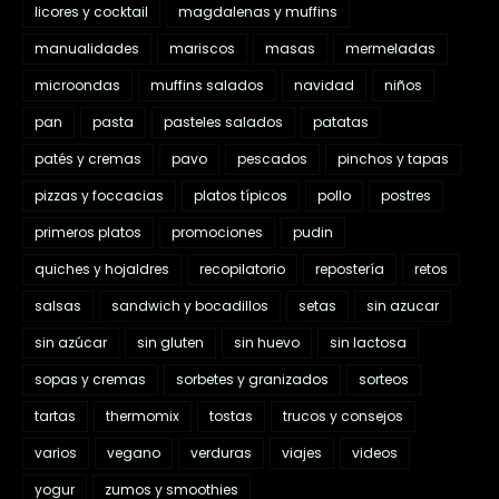
licores y cocktail
magdalenas y muffins
manualidades
mariscos
masas
mermeladas
microondas
muffins salados
navidad
niños
pan
pasta
pasteles salados
patatas
patés y cremas
pavo
pescados
pinchos y tapas
pizzas y foccacias
platos típicos
pollo
postres
primeros platos
promociones
pudin
quiches y hojaldres
recopilatorio
repostería
retos
salsas
sandwich y bocadillos
setas
sin azucar
sin azúcar
sin gluten
sin huevo
sin lactosa
sopas y cremas
sorbetes y granizados
sorteos
tartas
thermomix
tostas
trucos y consejos
varios
vegano
verduras
viajes
videos
yogur
zumos y smoothies