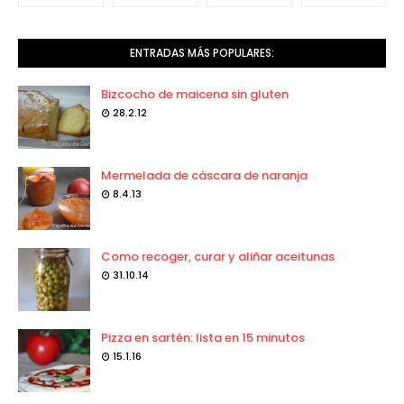
ENTRADAS MÁS POPULARES:
Bizcocho de maicena sin gluten
28.2.12
Mermelada de cáscara de naranja
8.4.13
Como recoger, curar y aliñar aceitunas
31.10.14
Pizza en sartén: lista en 15 minutos
15.1.16