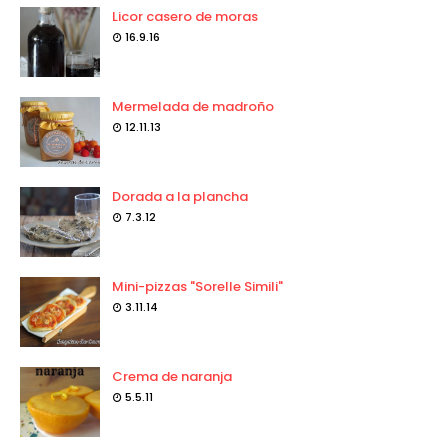
Licor casero de moras
16.9.16
Mermelada de madroño
12.11.13
Dorada a la plancha
7.3.12
Mini-pizzas "Sorelle Simili"
3.11.14
Crema de naranja
5.5.11