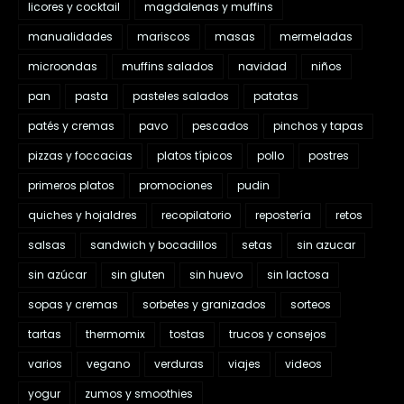
licores y cocktail
magdalenas y muffins
manualidades
mariscos
masas
mermeladas
microondas
muffins salados
navidad
niños
pan
pasta
pasteles salados
patatas
patés y cremas
pavo
pescados
pinchos y tapas
pizzas y foccacias
platos típicos
pollo
postres
primeros platos
promociones
pudin
quiches y hojaldres
recopilatorio
repostería
retos
salsas
sandwich y bocadillos
setas
sin azucar
sin azúcar
sin gluten
sin huevo
sin lactosa
sopas y cremas
sorbetes y granizados
sorteos
tartas
thermomix
tostas
trucos y consejos
varios
vegano
verduras
viajes
videos
yogur
zumos y smoothies