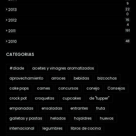
9
2013
22
0
2012
16
4
2011
191
2010
48
CATEGORIAS
#diade
aceites y vinagres aromatizados
aprovechamiento
arroces
bebidas
bizcochos
cake pops
carnes
concursos
conejo
Consejos
crock pot
croquetas
cupcakes
de "tupper"
empanadas
ensaladas
entrantes
fruta
galletas y pastas
helados
hojaldres
huevos
internacional
legumbres
libros de cocina