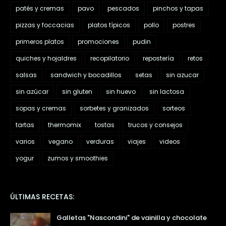
patés y cremas
pavo
pescados
pinchos y tapas
pizzas y foccacias
platos típicos
pollo
postres
primeros platos
promociones
pudin
quiches y hojaldres
recopilatorio
repostería
retos
salsas
sandwich y bocadillos
setas
sin azucar
sin azúcar
sin gluten
sin huevo
sin lactosa
sopas y cremas
sorbetes y granizados
sorteos
tartas
thermomix
tostas
trucos y consejos
varios
vegano
verduras
viajes
videos
yogur
zumos y smoothies
ÚLTIMAS RECETAS:
Galletas "Nascondini" de vainilla y chocolate