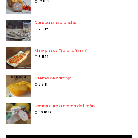
12.11.13
Dorada a la plancha
7.3.12
Mini-pizzas "Sorelle Simili"
3.11.14
Crema de naranja
5.5.11
Lemon curd o crema de limón
30.10.14