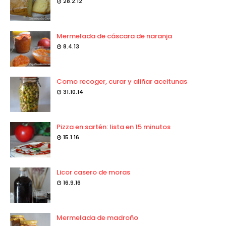
28.2.12
Mermelada de cáscara de naranja
8.4.13
Como recoger, curar y aliñar aceitunas
31.10.14
Pizza en sartén: lista en 15 minutos
15.1.16
Licor casero de moras
16.9.16
Mermelada de madroño