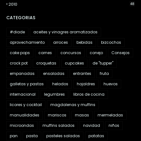
2010
48
CATEGORIAS
#diade
aceites y vinagres aromatizados
aprovechamiento
arroces
bebidas
bizcochos
cake pops
carnes
concursos
conejo
Consejos
crock pot
croquetas
cupcakes
de "tupper"
empanadas
ensaladas
entrantes
fruta
galletas y pastas
helados
hojaldres
huevos
internacional
legumbres
libros de cocina
licores y cocktail
magdalenas y muffins
manualidades
mariscos
masas
mermeladas
microondas
muffins salados
navidad
niños
pan
pasta
pasteles salados
patatas