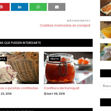
MÁS RECIENTE
Costillas marinadas en crockpot
AS QUE PUEDEN INTERESARTE
RUTA
FRUTA
as o picotas confitadas
Confitura de Kumquat
 22, 2016
MAY 09, 2016