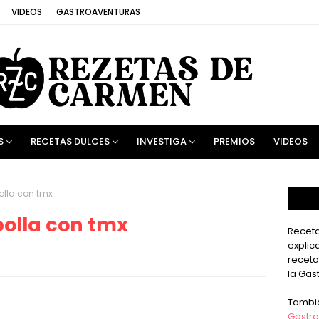
VIDEOS
GASTROAVENTURAS
S
RECETAS DULCES
INVESTIGA
PREMIOS
VIDEOS
lla con tmx
olla con tmx
Receta
explic
receta
la Gas
Tambi
Gastro