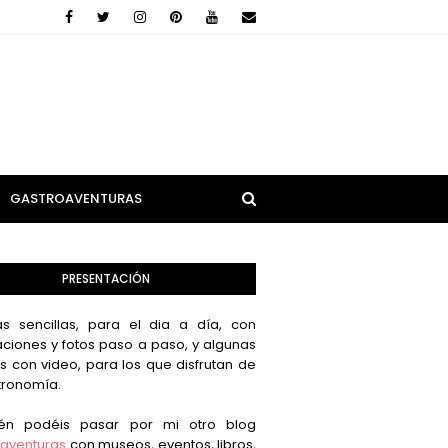
GASTROAVENTURAS
PRESENTACIÓN
s sencillas, para el dia a día, con
aciones y fotos paso a paso, y algunas
s con video, para los que disfrutan de
tronomía.
én podéis pasar por mi otro blog
aventuras
con museos, eventos, libros,