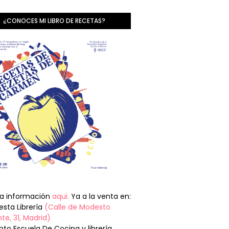
¿CONOCES MI LIBRO DE RECETAS?
la información
aqui.
Ya a la venta en:
sta Librería
(Calle de Modesto
te, 31, Madrid)
nto Escuela De Cocina y librería