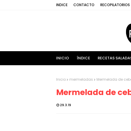
INDICE
CONTACTO
RECOPILATORIOS
INICIO
ÍNDICE
RECETAS SALADA
Inicio
mermeladas
Mermelada de cebo
Mermelada de ceb
29.3.19