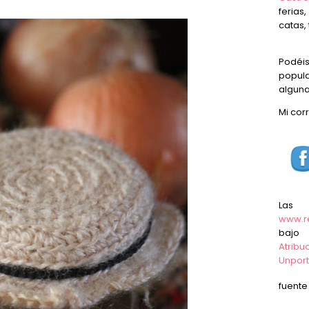
ferias
catas, 
Podéi
popula
alguna
Mi cor
Las
www.r
baj
Atrib
Unpor
fuent