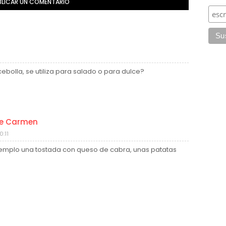
BLICAR UN COMENTARIO
bolla, se utiliza para salado o para dulce?
de Carmen
:11
jemplo una tostada con queso de cabra, unas patatas