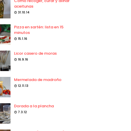
Como recoger, curar y aliñar
aceitunas
31.10.14
Pizza en sartén: lista en 15
minutos
15.1.16
Licor casero de moras
16.9.16
Mermelada de madroño
12.11.13
Dorada a la plancha
7.3.12