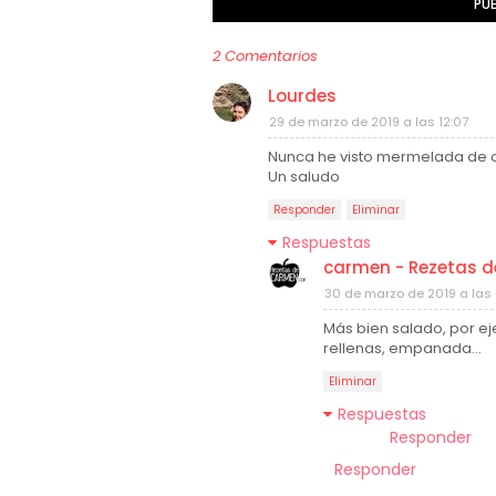
PU
2 Comentarios
Lourdes
29 de marzo de 2019 a las 12:07
Nunca he visto mermelada de ce
Un saludo
Responder
Eliminar
Respuestas
carmen - Rezetas 
30 de marzo de 2019 a las 0
Más bien salado, por e
rellenas, empanada...
Eliminar
Respuestas
Responder
Responder