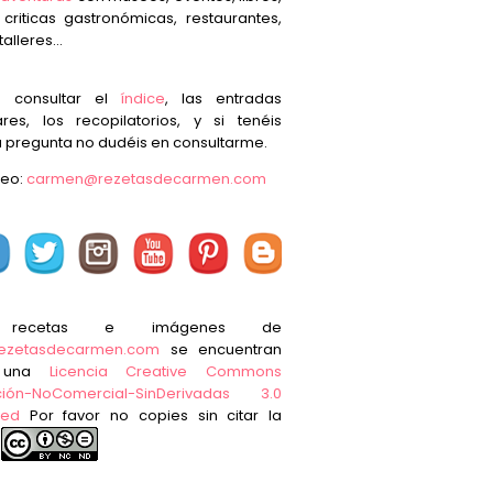
, criticas gastronómicas, restaurantes,
talleres...
s consultar el
índice
, las entradas
res, los recopilatorios, y si tenéis
 pregunta no dudéis en consultarme.
reo:
carmen@rezetasdecarmen.com
 recetas e imágenes de
ezetasdecarmen.com
se encuentran
o una
Licencia Creative Commons
ución-NoComercial-SinDerivadas 3.0
ted
Por favor no copies sin citar la
e