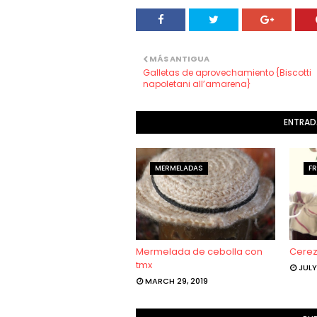
MÁS ANTIGUA
Galletas de aprovechamiento {Biscotti
napoletani all’amarena}
ENTRAD
MERMELADAS
F
Mermelada de cebolla con
Cerez
tmx
JULY
MARCH 29, 2019