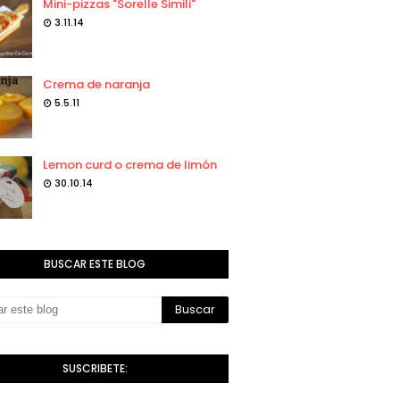
Mini-pizzas "Sorelle Simili"
3.11.14
Crema de naranja
5.5.11
Lemon curd o crema de limón
30.10.14
BUSCAR ESTE BLOG
SUSCRIBETE: