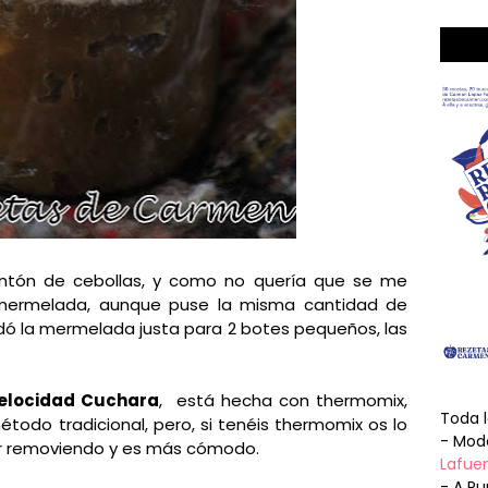
tón de cebollas, y como no quería que se me
 mermelada, aunque puse la misma cantidad de
edó la mermelada justa para 2 botes pequeños, las
elocidad Cuchara
, está hecha con thermomix,
Toda 
todo tradicional, pero, si tenéis thermomix os lo
- Mode
ar removiendo y es más cómodo.
Lafuen
- A Pu