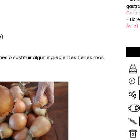
gastr
Calle 
- Libr
Ávila)
a)
ones o sustituir algún ingredientes tienes más