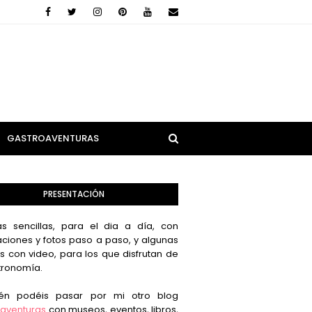
GASTROAVENTURAS
PRESENTACIÓN
s sencillas, para el dia a día, con
aciones y fotos paso a paso, y algunas
s con video, para los que disfrutan de
tronomía.
én podéis pasar por mi otro blog
aventuras
con museos, eventos, libros,