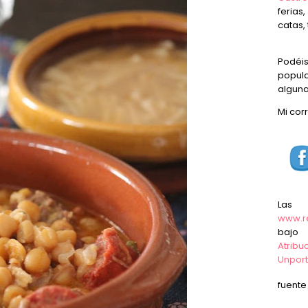
ferias
catas, 
Podéi
popula
alguna
Mi cor
Las
www.r
baj
Atrib
Unpor
fuent