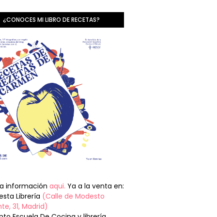
¿CONOCES MI LIBRO DE RECETAS?
la información
aqui.
Ya a la venta en:
sta Librería
(Calle de Modesto
te, 31, Madrid)
nto Escuela De Cocina y librería