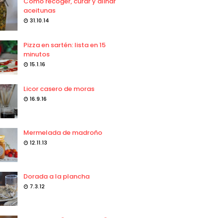
Como recoger, curar y aliñar
aceitunas
31.10.14
Pizza en sartén: lista en 15
minutos
15.1.16
Licor casero de moras
16.9.16
Mermelada de madroño
12.11.13
Dorada a la plancha
7.3.12