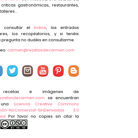
, criticas gastronómicas, restaurantes,
talleres...
s consultar el
índice
, las entradas
res, los recopilatorios, y si tenéis
 pregunta no dudéis en consultarme.
reo:
carmen@rezetasdecarmen.com
 recetas e imágenes de
ezetasdecarmen.com
se encuentran
o una
Licencia Creative Commons
ución-NoComercial-SinDerivadas 3.0
ted
Por favor no copies sin citar la
e