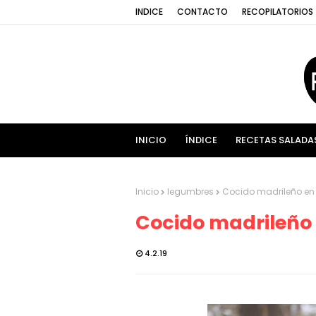
INDICE
CONTACTO
RECOPILATORIOS
INICIO
ÍNDICE
RECETAS SALADA
Inicio
legumbres
Cocido madrileño en
Cocido madrileño
4.2.19