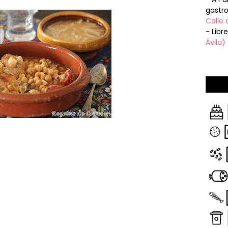
gastr
Calle 
- Libr
Ávila)