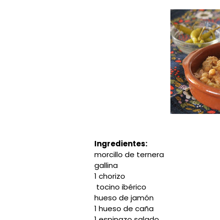
Ingredientes:
morcillo de ternera
gallina
1 chorizo
tocino ibérico
hueso de jamón
1 hueso de caña
1 espinazo salado