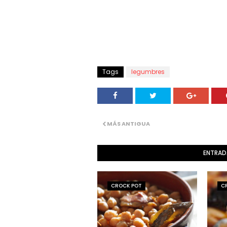
Tags
legumbres
MÁS ANTIGUA
ENTRAD
CROCK POT
C