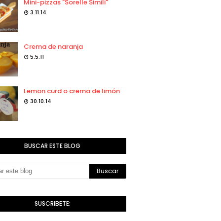
Mini-pizzas "Sorelle Simili"
3.11.14
Crema de naranja
5.5.11
Lemon curd o crema de limón
30.10.14
BUSCAR ESTE BLOG
SUSCRIBETE: