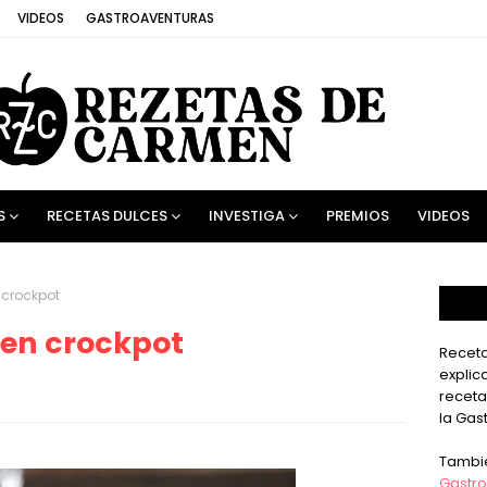
VIDEOS
GASTROAVENTURAS
S
RECETAS DULCES
INVESTIGA
PREMIOS
VIDEOS
 crockpot
 en crockpot
Receta
explic
receta
la Gas
Tambi
Gastro