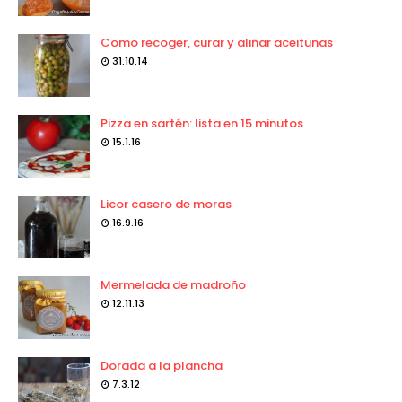
Como recoger, curar y aliñar aceitunas
31.10.14
Pizza en sartén: lista en 15 minutos
15.1.16
Licor casero de moras
16.9.16
Mermelada de madroño
12.11.13
Dorada a la plancha
7.3.12