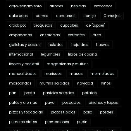
aprovechamiento
arroces
bebidas
bizcochos
cake pops
carnes
concursos
conejo
Consejos
crock pot
croquetas
cupcakes
de "tupper"
empanadas
ensaladas
entrantes
fruta
galletas y pastas
helados
hojaldres
huevos
internacional
legumbres
libros de cocina
licores y cocktail
magdalenas y muffins
manualidades
mariscos
masas
mermeladas
microondas
muffins salados
navidad
niños
pan
pasta
pasteles salados
patatas
patés y cremas
pavo
pescados
pinchos y tapas
pizzas y foccacias
platos típicos
pollo
postres
primeros platos
promociones
pudin