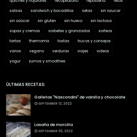
quiches y hojaldres
recopilatorio
repostería
retos
salsas
sandwich y bocadillos
setas
sin azucar
sin azúcar
sin gluten
sin huevo
sin lactosa
sopas y cremas
sorbetes y granizados
sorteos
tartas
thermomix
tostas
trucos y consejos
varios
vegano
verduras
viajes
videos
yogur
zumos y smoothies
ÚLTIMAS RECETAS:
Galletas "Nascondini" de vainilla y chocolate
SEPTEMBER 12, 2022
Lasaña de morcilla
SEPTEMBER 05, 2022