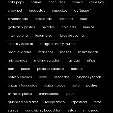
cake pops
carnes
concursos
conejo
Consejos
crock pot
croquetas
cupcakes
de "tupper"
empanadas
ensaladas
entrantes
fruta
galletas y pastas
helados
hojaldres
huevos
internacional
legumbres
libros de cocina
licores y cocktail
magdalenas y muffins
manualidades
mariscos
masas
mermeladas
microondas
muffins salados
navidad
niños
pan
pasta
pasteles salados
patatas
patés y cremas
pavo
pescados
pinchos y tapas
pizzas y foccacias
platos típicos
pollo
postres
primeros platos
promociones
pudin
quiches y hojaldres
recopilatorio
repostería
retos
salsas
sandwich y bocadillos
setas
sin azucar