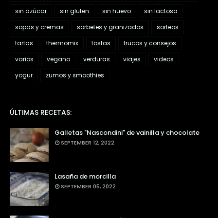
sin azúcar
sin gluten
sin huevo
sin lactosa
sopas y cremas
sorbetes y granizados
sorteos
tartas
thermomix
tostas
trucos y consejos
varios
vegano
verduras
viajes
videos
yogur
zumos y smoothies
ÚLTIMAS RECETAS:
Galletas "Nascondini" de vainilla y chocolate
SEPTEMBER 12, 2022
Lasaña de morcilla
SEPTEMBER 05, 2022