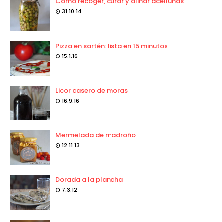
Como recoger, curar y aliñar aceitunas
31.10.14
Pizza en sartén: lista en 15 minutos
15.1.16
Licor casero de moras
16.9.16
Mermelada de madroño
12.11.13
Dorada a la plancha
7.3.12