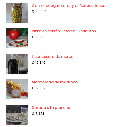
Como recoger, curar y aliñar aceitunas
31.10.14
Pizza en sartén: lista en 15 minutos
15.1.16
Licor casero de moras
16.9.16
Mermelada de madroño
12.11.13
Dorada a la plancha
7.3.12