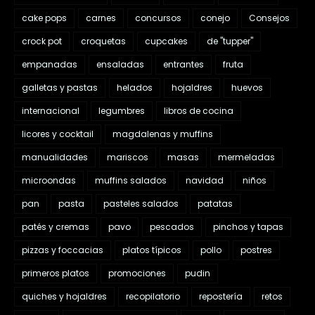
cake pops
carnes
concursos
conejo
Consejos
crock pot
croquetas
cupcakes
de "tupper"
empanadas
ensaladas
entrantes
fruta
galletas y pastas
helados
hojaldres
huevos
internacional
legumbres
libros de cocina
licores y cocktail
magdalenas y muffins
manualidades
mariscos
masas
mermeladas
microondas
muffins salados
navidad
niños
pan
pasta
pasteles salados
patatas
patés y cremas
pavo
pescados
pinchos y tapas
pizzas y foccacias
platos típicos
pollo
postres
primeros platos
promociones
pudin
quiches y hojaldres
recopilatorio
repostería
retos