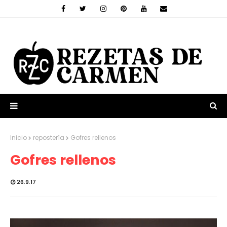
Inicio
repostería
Gofres rellenos
Gofres rellenos
26.9.17