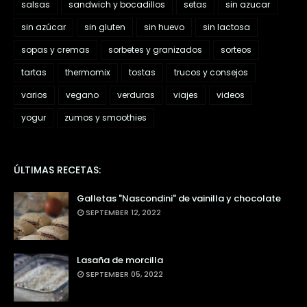
salsas
sandwich y bocadillos
setas
sin azucar
sin azúcar
sin gluten
sin huevo
sin lactosa
sopas y cremas
sorbetes y granizados
sorteos
tartas
thermomix
tostas
trucos y consejos
varios
vegano
verduras
viajes
videos
yogur
zumos y smoothies
ÚLTIMAS RECETAS:
Galletas "Nascondini" de vainilla y chocolate
SEPTEMBER 12, 2022
Lasaña de morcilla
SEPTEMBER 05, 2022