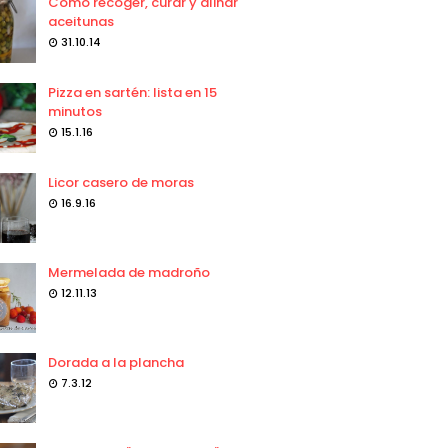
Como recoger, curar y aliñar
aceitunas
31.10.14
Pizza en sartén: lista en 15
minutos
15.1.16
Licor casero de moras
16.9.16
Mermelada de madroño
12.11.13
Dorada a la plancha
7.3.12