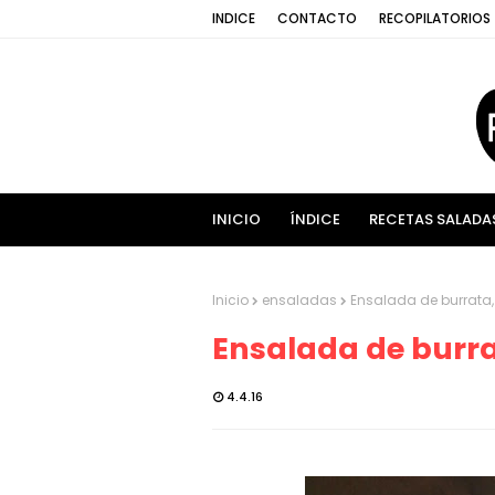
INDICE
CONTACTO
RECOPILATORIOS
INICIO
ÍNDICE
RECETAS SALADA
Inicio
ensaladas
Ensalada de burrata,
Ensalada de burra
4.4.16