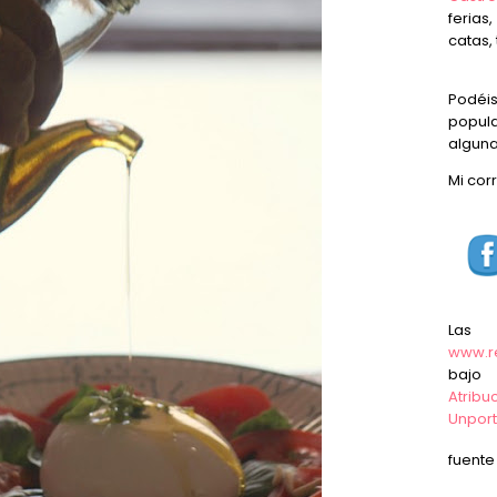
ferias
catas, 
Podéi
popula
alguna
Mi cor
Las
www.r
baj
Atrib
Unpor
fuent