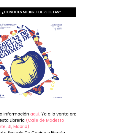
¿CONOCES MI LIBRO DE RECETAS?
la información
aqui.
Ya a la venta en:
sta Librería
(Calle de Modesto
te, 31, Madrid)
nto Escuela De Cocina y librería