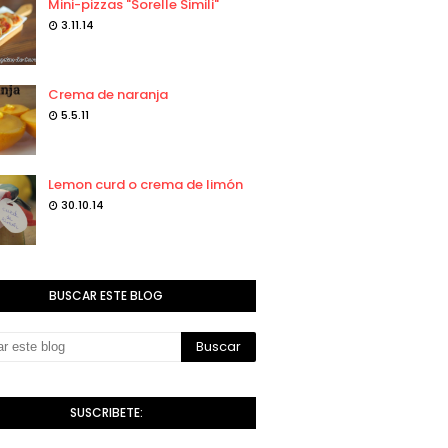
Mini-pizzas "Sorelle Simili"
3.11.14
Crema de naranja
5.5.11
Lemon curd o crema de limón
30.10.14
BUSCAR ESTE BLOG
SUSCRIBETE: