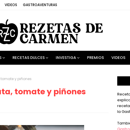
VIDEOS
GASTROAVENTURAS
S
RECETAS DULCES
INVESTIGA
PREMIOS
VIDEOS
 tomate y piñones
ta, tomate y piñones
Receta
explic
receta
la Gas
Tambi
Gastro