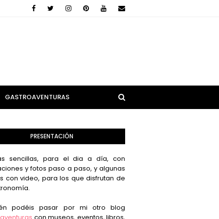
GASTROAVENTURAS
PRESENTACIÓN
s sencillas, para el dia a día, con
aciones y fotos paso a paso, y algunas
s con video, para los que disfrutan de
tronomía.
én podéis pasar por mi otro blog
aventuras
con museos, eventos, libros,