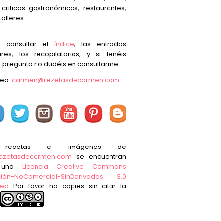
, criticas gastronómicas, restaurantes,
talleres...
s consultar el
índice
, las entradas
res, los recopilatorios, y si tenéis
 pregunta no dudéis en consultarme.
reo:
carmen@rezetasdecarmen.com
 recetas e imágenes de
ezetasdecarmen.com
se encuentran
o una
Licencia Creative Commons
ución-NoComercial-SinDerivadas 3.0
ted
Por favor no copies sin citar la
e