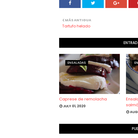
MÁS ANTIGUA
Tartufo helado
ENTRAD
ENSALADAS
E
Caprese de remolacha
Ensal
salmó
JULY 01, 2020
AUGU
PU