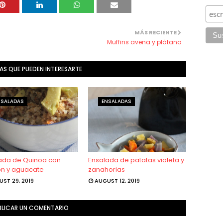
MÁS RECIENTE
Muffins avena y plátano
AS QUE PUEDEN INTERESARTE
NSALADAS
ENSALADAS
ada de Quinoa con
Ensalada de patatas violeta y
n y aguacate
zanahorias
ST 29, 2019
AUGUST 12, 2019
BLICAR UN COMENTARIO