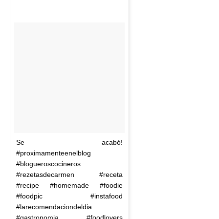
Se acabó!
#proximamenteenelblog
#blogueroscocineros
#rezetasdecarmen #receta
#recipe #homemade #foodie
#foodpic #instafood
#larecomendaciondeldia
#gastronomia #foodlovers