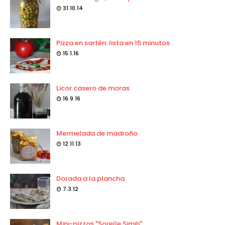
31.10.14
Pizza en sartén: lista en 15 minutos
15.1.16
Licor casero de moras
16.9.16
Mermelada de madroño
12.11.13
Dorada a la plancha
7.3.12
Mini-pizzas "Sorelle Simili"