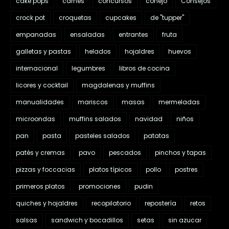
cake pops
carnes
concursos
conejo
Consejos
crock pot
croquetas
cupcakes
de "tupper"
empanadas
ensaladas
entrantes
fruta
galletas y pastas
helados
hojaldres
huevos
internacional
legumbres
libros de cocina
licores y cocktail
magdalenas y muffins
manualidades
mariscos
masas
mermeladas
microondas
muffins salados
navidad
niños
pan
pasta
pasteles salados
patatas
patés y cremas
pavo
pescados
pinchos y tapas
pizzas y foccacias
platos típicos
pollo
postres
primeros platos
promociones
pudin
quiches y hojaldres
recopilatorio
repostería
retos
salsas
sandwich y bocadillos
setas
sin azucar