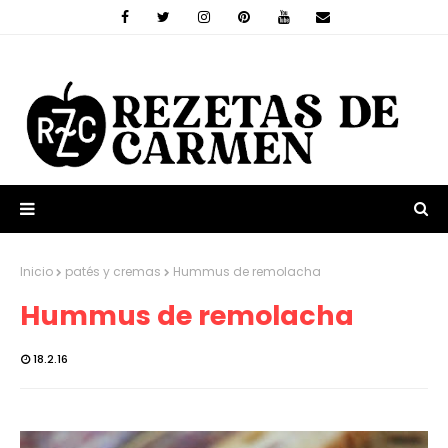
Inicio
patés y cremas
Hummus de remolacha
Hummus de remolacha
18.2.16