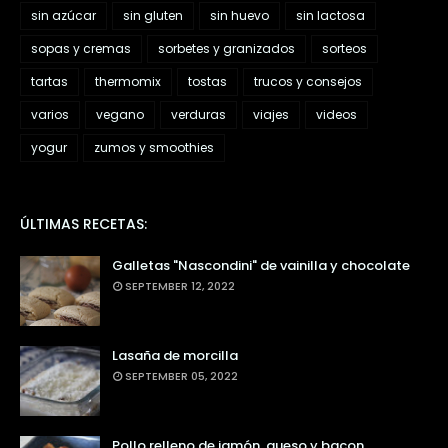
sin azúcar
sin gluten
sin huevo
sin lactosa
sopas y cremas
sorbetes y granizados
sorteos
tartas
thermomix
tostas
trucos y consejos
varios
vegano
verduras
viajes
videos
yogur
zumos y smoothies
ÚLTIMAS RECETAS:
Galletas "Nascondini" de vainilla y chocolate
SEPTEMBER 12, 2022
Lasaña de morcilla
SEPTEMBER 05, 2022
Pollo relleno de jamón, queso y bacon