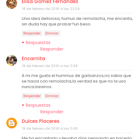
Elisa Gómez Fernández
18 de febrero de 2016 a las 23:24
Una idea deliciosa, humus de remolacha, me encanta,
sin duda hay que probar!!un beso
Responder
Eliminar
Respuestas
Responder
Encarnita
19 de febrero de 2016 a las 0:38
A mi me gusta el hummus de garbanzos,no sabia que
se hacia con remolacha,la verdad es que no la uso
nunca.besinos
Responder
Eliminar
Respuestas
Responder
Dulces Placeres
19 de febrero de 2016 a las 0:43
Me ha encantado y llevaba días pensando en hacerlo,