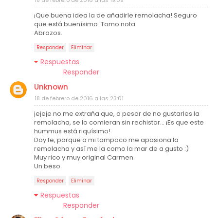
18 de febrero de 2016 a las 19:09
¡Que buena idea la de añadirle remolacha! Seguro
que está buenísimo. Tomo nota
Abrazos.
Responder
Eliminar
Respuestas
Responder
Unknown
18 de febrero de 2016 a las 23:01
jejeje no me extraña que, a pesar de no gustarles la
remolacha, se lo comieran sin rechistar... ¡Es que este
hummus está riquísimo!
Doy fe, porque a mi tampoco me apasiona la
remolacha y así me la como la mar de a gusto :)
Muy rico y muy original Carmen.
Un beso.
Responder
Eliminar
Respuestas
Responder