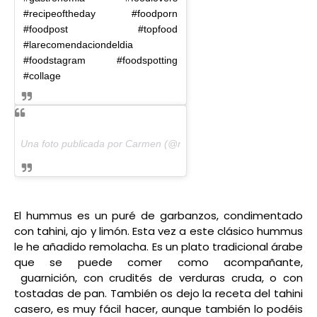
#recipeoftheday #foodporn
#foodpost #topfood
#larecomendaciondeldia
#foodstagram #foodspotting
#collage
Una foto publicada por Carmen (@rezetasdecarmen) el
11 de Feb
El hummus es un puré de garbanzos, condimentado
con tahini, ajo y limón. Esta vez a este clásico hummus
le he añadido remolacha. Es un plato tradicional árabe
que se puede comer como acompañante,
guarnición, con crudités de verduras cruda, o con
tostadas de pan. También os dejo la receta del tahini
casero, es muy fácil hacer, aunque también lo podéis