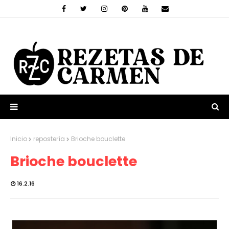
Inicio
repostería
Brioche bouclette
Brioche bouclette
16.2.16