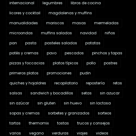
internacional
legumbres
libros de cocina
licores y cocktail
magdalenas y muffins
manualidades
mariscos
masas
mermeladas
microondas
muffins salados
navidad
niños
pan
pasta
pasteles salados
patatas
patés y cremas
pavo
pescados
pinchos y tapas
pizzas y foccacias
platos típicos
pollo
postres
primeros platos
promociones
pudin
quiches y hojaldres
recopilatorio
repostería
retos
salsas
sandwich y bocadillos
setas
sin azucar
sin azúcar
sin gluten
sin huevo
sin lactosa
sopas y cremas
sorbetes y granizados
sorteos
tartas
thermomix
tostas
trucos y consejos
varios
vegano
verduras
viajes
videos