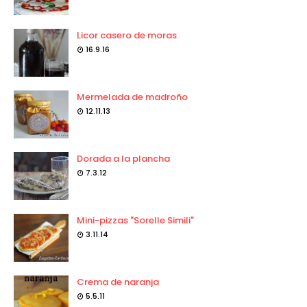
Licor casero de moras
16.9.16
Mermelada de madroño
12.11.13
Dorada a la plancha
7.3.12
Mini-pizzas "Sorelle Simili"
3.11.14
Crema de naranja
5.5.11