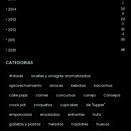
7
2014
20
9
2013
22
0
2012
16
4
2011
191
2010
48
CATEGORIAS
#diade
aceites y vinagres aromatizados
aprovechamiento
arroces
bebidas
bizcochos
cake pops
carnes
concursos
conejo
Consejos
crock pot
croquetas
cupcakes
de "tupper"
empanadas
ensaladas
entrantes
fruta
galletas y pastas
helados
hojaldres
huevos