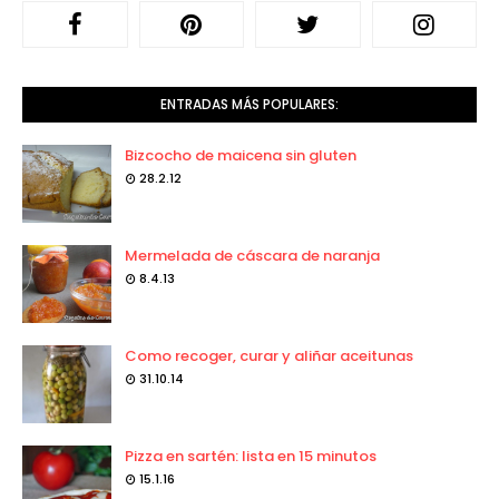
ENTRADAS MÁS POPULARES:
Bizcocho de maicena sin gluten
28.2.12
Mermelada de cáscara de naranja
8.4.13
Como recoger, curar y aliñar aceitunas
31.10.14
Pizza en sartén: lista en 15 minutos
15.1.16