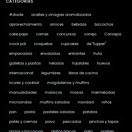
CATEGORIAS
#diade
aceites y vinagres aromatizados
aprovechamiento
arroces
bebidas
bizcochos
cake pops
carnes
concursos
conejo
Consejos
crock pot
croquetas
cupcakes
de "tupper"
empanadas
ensaladas
entrantes
fruta
galletas y pastas
helados
hojaldres
huevos
internacional
legumbres
libros de cocina
licores y cocktail
magdalenas y muffins
manualidades
mariscos
masas
mermeladas
microondas
muffins salados
navidad
niños
pan
pasta
pasteles salados
patatas
patés y cremas
pavo
pescados
pinchos y tapas
pizzas y foccacias
platos típicos
pollo
postres