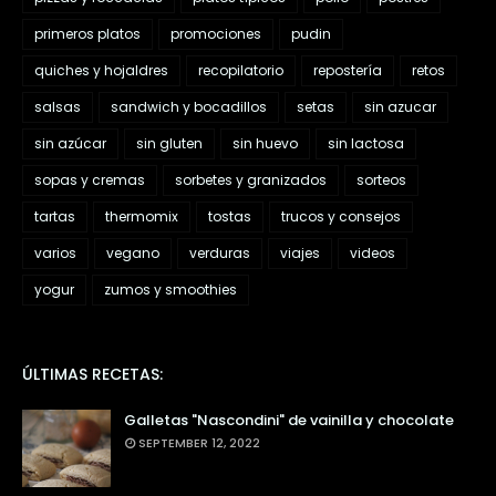
primeros platos
promociones
pudin
quiches y hojaldres
recopilatorio
repostería
retos
salsas
sandwich y bocadillos
setas
sin azucar
sin azúcar
sin gluten
sin huevo
sin lactosa
sopas y cremas
sorbetes y granizados
sorteos
tartas
thermomix
tostas
trucos y consejos
varios
vegano
verduras
viajes
videos
yogur
zumos y smoothies
ÚLTIMAS RECETAS:
Galletas "Nascondini" de vainilla y chocolate
SEPTEMBER 12, 2022