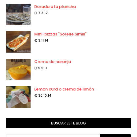
Dorada a la plancha
7.3.12
Mini-pizzas "Sorelle Simili"
3.11.14
Crema de naranja
5.5.11
Lemon curd o crema de limón
30.10.14
BUSCAR ESTE BLOG