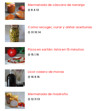
Mermelada de cáscara de naranja
8.4.13
Como recoger, curar y aliñar aceitunas
31.10.14
Pizza en sartén: lista en 15 minutos
15.1.16
Licor casero de moras
16.9.16
Mermelada de madroño
12.11.13