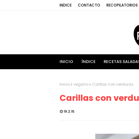
INDICE
CONTACTO
RECOPILATORIOS
INICIO
ÍNDICE
RECETAS SALADA
Inicio
vegano
Carillas con verduras.
Carillas con verdu
19.2.15