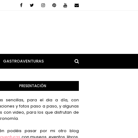
GASTROAVENTURAS
PRESENTACIÓN
s sencillas, para el dia a día, con
aciones y fotos paso a paso, y algunas
s con video, para los que disfrutan de
tronomía.
én podéis pasar por mi otro blog
aventuras
con museos, eventos, libros,