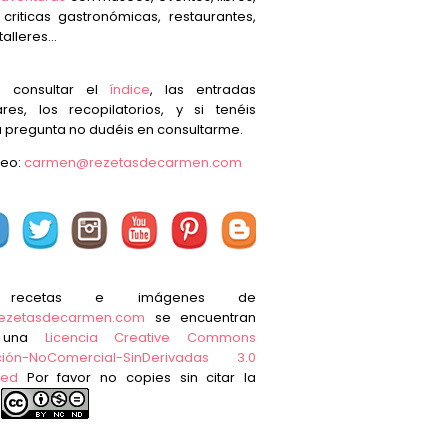
, criticas gastronómicas, restaurantes,
talleres...
s consultar el
índice
, las entradas
res, los recopilatorios, y si tenéis
 pregunta no dudéis en consultarme.
reo:
carmen@rezetasdecarmen.com
 recetas e imágenes de
ezetasdecarmen.com
se encuentran
o una
Licencia Creative Commons
ución-NoComercial-SinDerivadas 3.0
ted
Por favor no copies sin citar la
e