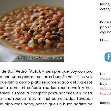
ferias
catas, 
Podéi
popula
alguna
Mi cor
 de San Pedro (Avila), y siempre que voy compro
Las
ue son unas pastas caseras buenísimas. Esta vez
www.r
 que tenía como plato recomendado del día este
baj
onocía pero mi cuñada me las recomendó y nos
Atrib
tarde fuimos a comprar para hacerlas en casa.
Unpor
 una receta fácil, al final como todas llevaban
fuent
uería algo más sano, pensé que un buen sofrito de