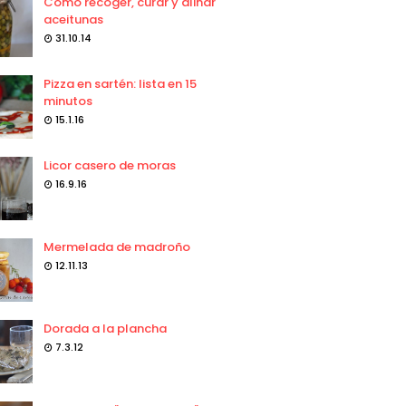
Como recoger, curar y aliñar
aceitunas
31.10.14
Pizza en sartén: lista en 15
minutos
15.1.16
Licor casero de moras
16.9.16
Mermelada de madroño
12.11.13
Dorada a la plancha
7.3.12