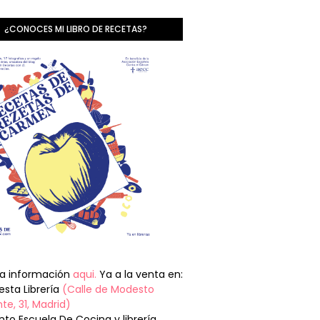
¿CONOCES MI LIBRO DE RECETAS?
la información
aqui.
Ya a la venta en:
sta Librería
(Calle de Modesto
te, 31, Madrid)
nto Escuela De Cocina y librería