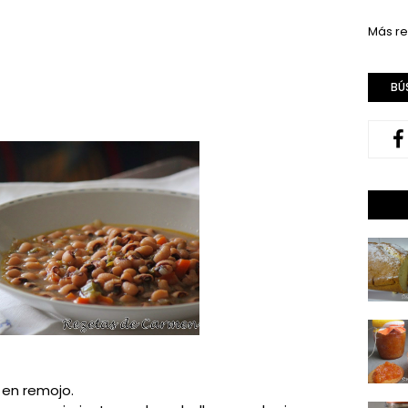
Más re
BÚ
s en remojo.