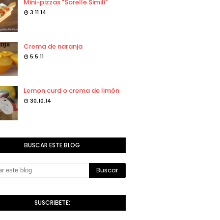
Mini-pizzas "Sorelle Simili"
3.11.14
Crema de naranja
5.5.11
Lemon curd o crema de limón
30.10.14
BUSCAR ESTE BLOG
SUSCRIBETE: