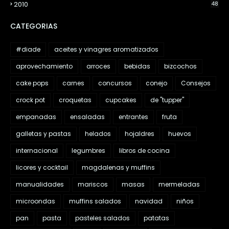
2010
48
CATEGORIAS
#diade
aceites y vinagres aromatizados
aprovechamiento
arroces
bebidas
bizcochos
cake pops
carnes
concursos
conejo
Consejos
crock pot
croquetas
cupcakes
de "tupper"
empanadas
ensaladas
entrantes
fruta
galletas y pastas
helados
hojaldres
huevos
internacional
legumbres
libros de cocina
licores y cocktail
magdalenas y muffins
manualidades
mariscos
masas
mermeladas
microondas
muffins salados
navidad
niños
pan
pasta
pasteles salados
patatas