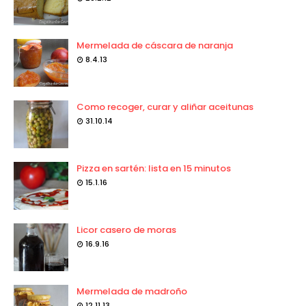
Mermelada de cáscara de naranja
8.4.13
Como recoger, curar y aliñar aceitunas
31.10.14
Pizza en sartén: lista en 15 minutos
15.1.16
Licor casero de moras
16.9.16
Mermelada de madroño
12.11.13