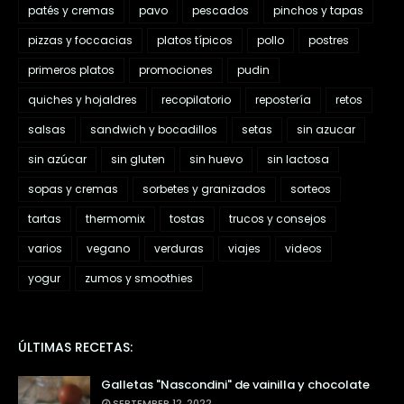
patés y cremas
pavo
pescados
pinchos y tapas
pizzas y foccacias
platos típicos
pollo
postres
primeros platos
promociones
pudin
quiches y hojaldres
recopilatorio
repostería
retos
salsas
sandwich y bocadillos
setas
sin azucar
sin azúcar
sin gluten
sin huevo
sin lactosa
sopas y cremas
sorbetes y granizados
sorteos
tartas
thermomix
tostas
trucos y consejos
varios
vegano
verduras
viajes
videos
yogur
zumos y smoothies
ÚLTIMAS RECETAS:
Galletas "Nascondini" de vainilla y chocolate
SEPTEMBER 12, 2022