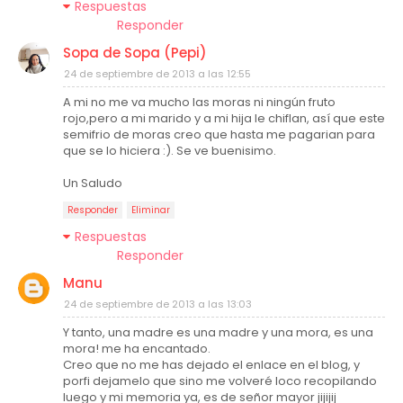
Respuestas
Responder
Sopa de Sopa (Pepi)
24 de septiembre de 2013 a las 12:55
A mi no me va mucho las moras ni ningún fruto
rojo,pero a mi marido y a mi hija le chiflan, así que este
semifrio de moras creo que hasta me pagarian para
que se lo hiciera :). Se ve buenisimo.
Un Saludo
Responder
Eliminar
Respuestas
Responder
Manu
24 de septiembre de 2013 a las 13:03
Y tanto, una madre es una madre y una mora, es una
mora! me ha encantado.
Creo que no me has dejado el enlace en el blog, y
porfi dejamelo que sino me volveré loco recopilando
luego y mi memoria ya, es de señor mayor jijijij