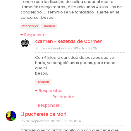
...ahora con la disculpa de salir a andar al monte
..también recojo moras , éste año unos 4 kilos , los he
congelado .El semifrio se ve fantastico , suerte en el
concurso ..besos
Responder
Eliminar
Respuestas
carmen - Rezetas de Carmen
25 de septiembre de 2013 a las 22:25
Con 4 kilos la cantidad de postres que yo
haría, yo congelé unas pocas, pero menos
que tú.
besos,
Eliminar
Respuestas
Responder
Responder
El pucherete de Mari
25 de septiembre de 2013 a las 11:34
Carmen que color tan bonito y lo rico que tiene que