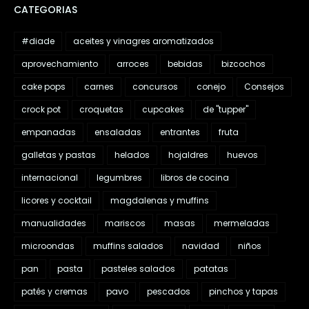
CATEGORIAS
#diade
aceites y vinagres aromatizados
aprovechamiento
arroces
bebidas
bizcochos
cake pops
carnes
concursos
conejo
Consejos
crock pot
croquetas
cupcakes
de "tupper"
empanadas
ensaladas
entrantes
fruta
galletas y pastas
helados
hojaldres
huevos
internacional
legumbres
libros de cocina
licores y cocktail
magdalenas y muffins
manualidades
mariscos
masas
mermeladas
microondas
muffins salados
navidad
niños
pan
pasta
pasteles salados
patatas
patés y cremas
pavo
pescados
pinchos y tapas