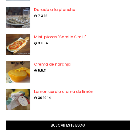
Dorada a la plancha
7.3.12
Mini-pizzas "Sorelle Simili"
3.11.14
Crema de naranja
5.5.11
Lemon curd o crema de limón
30.10.14
BUSCAR ESTE BLOG