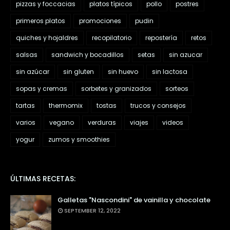
pizzas y foccacias
platos típicos
pollo
postres
primeros platos
promociones
pudin
quiches y hojaldres
recopilatorio
repostería
retos
salsas
sandwich y bocadillos
setas
sin azucar
sin azúcar
sin gluten
sin huevo
sin lactosa
sopas y cremas
sorbetes y granizados
sorteos
tartas
thermomix
tostas
trucos y consejos
varios
vegano
verduras
viajes
videos
yogur
zumos y smoothies
ÚLTIMAS RECETAS:
Galletas "Nascondini" de vainilla y chocolate
SEPTEMBER 12, 2022