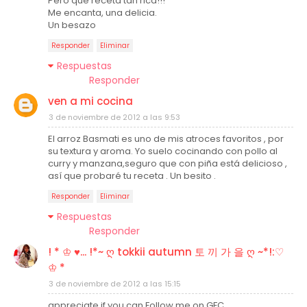
Pero que receta tan rica!!!
Me encanta, una delicia.
Un besazo
Responder
Eliminar
Respuestas
Responder
ven a mi cocina
3 de noviembre de 2012 a las 9:53
El arroz Basmati es uno de mis atroces favoritos , por
su textura y aroma. Yo suelo cocinando con pollo al
curry y manzana,seguro que con piña está delicioso ,
así que probaré tu receta . Un besito .
Responder
Eliminar
Respuestas
Responder
! * ♔ ♥... !*~ ღ tokkii autumn 토 끼 가 을 ღ ~*!:♡
♔ *
3 de noviembre de 2012 a las 15:15
appreciate if you can Follow me on GFC