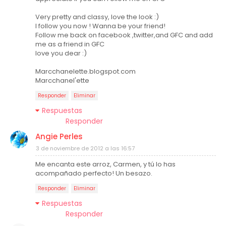
Very pretty and classy, love the look :)
I follow you now ! Wanna be your friend!
Follow me back on facebook ,twitter,and GFC and add
me as a friend in GFC
love you dear :)
Marcchanelette.blogspot.com
Marcchanel'ette
Responder
Eliminar
Respuestas
Responder
Angie Perles
3 de noviembre de 2012 a las 16:57
Me encanta este arroz, Carmen, y tú lo has
acompañado perfecto! Un besazo.
Responder
Eliminar
Respuestas
Responder