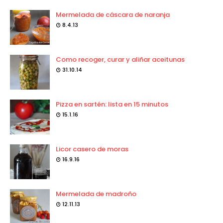
Mermelada de cáscara de naranja
8.4.13
Como recoger, curar y aliñar aceitunas
31.10.14
Pizza en sartén: lista en 15 minutos
15.1.16
Licor casero de moras
16.9.16
Mermelada de madroño
12.11.13