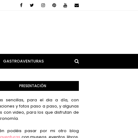
GASTROAVENTURAS
PRESENTACIÓN
s sencillas, para el dia a día, con
aciones y fotos paso a paso, y algunas
s con video, para los que disfrutan de
tronomía.
én podéis pasar por mi otro blog
aventuras
con museos, eventos, libros,