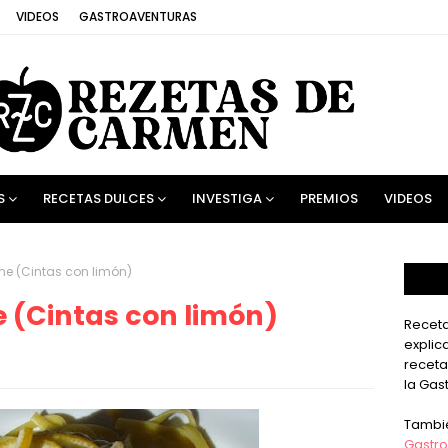
VIDEOS
GASTROAVENTURAS
S
RECETAS DULCES
INVESTIGA
PREMIOS
VIDEOS
one (Cintas con limón)
ne (Cintas con limón)
Receta
explic
receta
la Gas
Tambi
Gastro