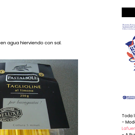
n agua hierviendo con sal.
Toda 
- Mode
Lafuen
- A Pu