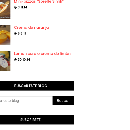
Mini-pizzas "Sorelle Simili"
3.11.14
Crema de naranja
5.5.11
Lemon curd o crema de limón
30.10.14
BUSCAR ESTE BLOG
SUSCRIBETE: