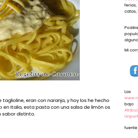
ferias
catas, 
Podéi
popula
alguna
Mi cor
Las
www.r
taglioline, eran con naranja, y hoy los he hecho
baj
o en Italia, esta pasta con una salsa de limón os
Atrib
 sabor distinto.
Unpor
fuent