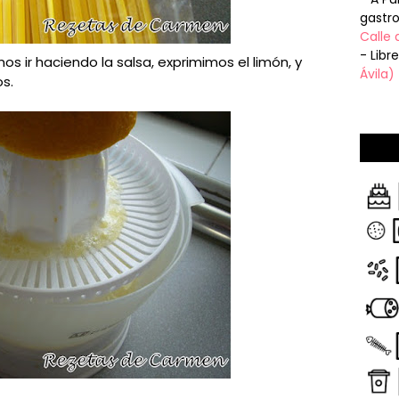
gastr
Calle 
- Libr
s ir haciendo la salsa, exprimimos el limón, y
Ávila)
s.