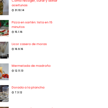
Como recoger, curar y aliñar
aceitunas
31.10.14
Pizza en sartén: lista en 15
minutos
15.1.16
Licor casero de moras
16.9.16
Mermelada de madroño
12.11.13
Dorada a la plancha
7.3.12