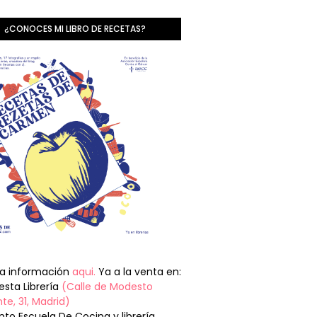
¿CONOCES MI LIBRO DE RECETAS?
la información
aqui.
Ya a la venta en:
sta Librería
(Calle de Modesto
te, 31, Madrid)
nto Escuela De Cocina y librería