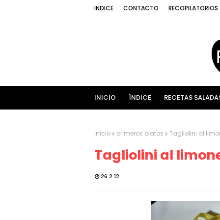
INDICE
CONTACTO
RECOPILATORIOS
INICIO
ÍNDICE
RECETAS SALADA
Inicio
primeros platos
Tagliolini al lim
Tagliolini al limo
26.2.12