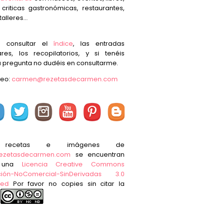
, criticas gastronómicas, restaurantes,
talleres...
s consultar el
índice
, las entradas
res, los recopilatorios, y si tenéis
 pregunta no dudéis en consultarme.
reo:
carmen@rezetasdecarmen.com
 recetas e imágenes de
ezetasdecarmen.com
se encuentran
o una
Licencia Creative Commons
ución-NoComercial-SinDerivadas 3.0
ted
Por favor no copies sin citar la
e