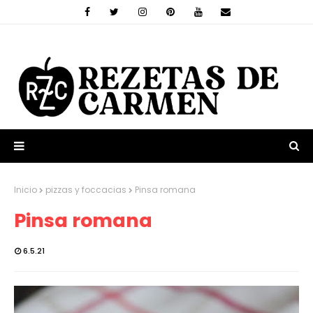
Inicio
pizzas y foccacias
Pinsa romana
Pinsa romana
6.5.21