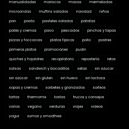
manualidades
mariscos
masas
mermeladas
microondas
muffins salados
navidad
niños
pan
pasta
pasteles salados
patatas
patés y cremas
pavo
pescados
pinchos y tapas
pizzas y foccacias
platos típicos
pollo
postres
primeros platos
promociones
pudin
quiches y hojaldres
recopilatorio
repostería
retos
salsas
sandwich y bocadillos
setas
sin azucar
sin azúcar
sin gluten
sin huevo
sin lactosa
sopas y cremas
sorbetes y granizados
sorteos
tartas
thermomix
tostas
trucos y consejos
varios
vegano
verduras
viajes
videos
yogur
zumos y smoothies