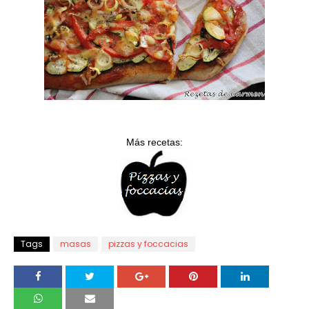
Más recetas:
Tags
masas
pizzas y foccacias