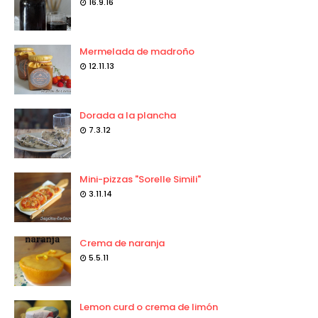
16.9.16
Mermelada de madroño
12.11.13
Dorada a la plancha
7.3.12
Mini-pizzas "Sorelle Simili"
3.11.14
Crema de naranja
5.5.11
Lemon curd o crema de limón