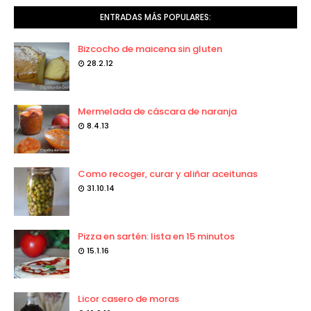
ENTRADAS MÁS POPULARES:
Bizcocho de maicena sin gluten
28.2.12
Mermelada de cáscara de naranja
8.4.13
Como recoger, curar y aliñar aceitunas
31.10.14
Pizza en sartén: lista en 15 minutos
15.1.16
Licor casero de moras