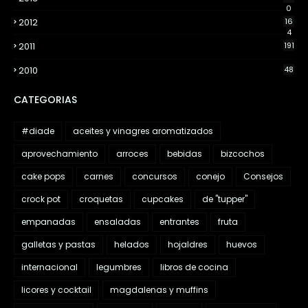
0
2012
16
4
2011
191
2010
48
CATEGORIAS
#diade
aceites y vinagres aromatizados
aprovechamiento
arroces
bebidas
bizcochos
cake pops
carnes
concursos
conejo
Consejos
crock pot
croquetas
cupcakes
de "tupper"
empanadas
ensaladas
entrantes
fruta
galletas y pastas
helados
hojaldres
huevos
internacional
legumbres
libros de cocina
licores y cocktail
magdalenas y muffins