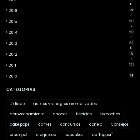
0
2016
21
3
2015
20
7
2014
20
9
2013
22
0
2012
16
4
2011
191
2010
48
CATEGORIAS
#diade
aceites y vinagres aromatizados
aprovechamiento
arroces
bebidas
bizcochos
cake pops
carnes
concursos
conejo
Consejos
crock pot
croquetas
cupcakes
de "tupper"