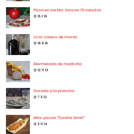
Pizza en sartén: lista en 15 minutos
15.1.16
Licor casero de moras
16.9.16
Mermelada de madroño
12.11.13
Dorada a la plancha
7.3.12
Mini-pizzas "Sorelle Simili"
3.11.14