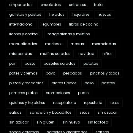
empanadas
ensaladas
entrantes
fruta
galletas y pastas
helados
hojaldres
huevos
internacional
legumbres
libros de cocina
licores y cocktail
magdalenas y muffins
manualidades
mariscos
masas
mermeladas
microondas
muffins salados
navidad
niños
pan
pasta
pasteles salados
patatas
patés y cremas
pavo
pescados
pinchos y tapas
pizzas y foccacias
platos típicos
pollo
postres
primeros platos
promociones
pudin
quiches y hojaldres
recopilatorio
repostería
retos
salsas
sandwich y bocadillos
setas
sin azucar
sin azúcar
sin gluten
sin huevo
sin lactosa
sopas y cremas
sorbetes y granizados
sorteos