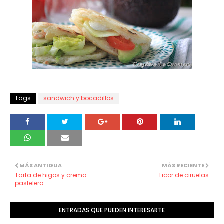
Tags
sandwich y bocadillos
MÁS ANTIGUA
MÁS RECIENTE
Tarta de higos y crema
Licor de ciruelas
pastelera
ENTRADAS QUE PUEDEN INTERESARTE