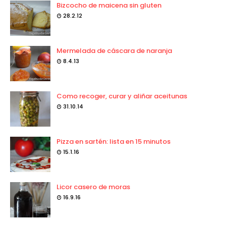
Bizcocho de maicena sin gluten
28.2.12
Mermelada de cáscara de naranja
8.4.13
Como recoger, curar y aliñar aceitunas
31.10.14
Pizza en sartén: lista en 15 minutos
15.1.16
Licor casero de moras
16.9.16