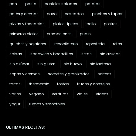
pan
pasta
pasteles salados
patatas
patés y cremas
pavo
pescados
pinchos y tapas
pizzas y foccacias
platos típicos
pollo
postres
primeros platos
promociones
pudin
quiches y hojaldres
recopilatorio
repostería
retos
salsas
sandwich y bocadillos
setas
sin azucar
sin azúcar
sin gluten
sin huevo
sin lactosa
sopas y cremas
sorbetes y granizados
sorteos
tartas
thermomix
tostas
trucos y consejos
varios
vegano
verduras
viajes
videos
yogur
zumos y smoothies
ÚLTIMAS RECETAS: