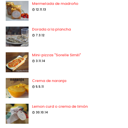
Mermelada de madroño
12.11.13
Dorada a la plancha
7.3.12
Mini-pizzas "Sorelle Simili"
3.11.14
Crema de naranja
5.5.11
Lemon curd o crema de limón
30.10.14