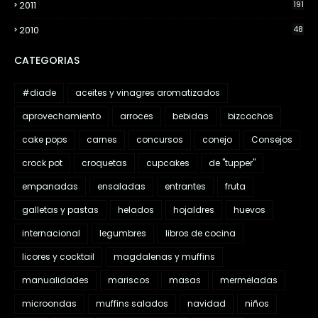
2011
191
2010
48
CATEGORIAS
#diade
aceites y vinagres aromatizados
aprovechamiento
arroces
bebidas
bizcochos
cake pops
carnes
concursos
conejo
Consejos
crock pot
croquetas
cupcakes
de "tupper"
empanadas
ensaladas
entrantes
fruta
galletas y pastas
helados
hojaldres
huevos
internacional
legumbres
libros de cocina
licores y cocktail
magdalenas y muffins
manualidades
mariscos
masas
mermeladas
microondas
muffins salados
navidad
niños