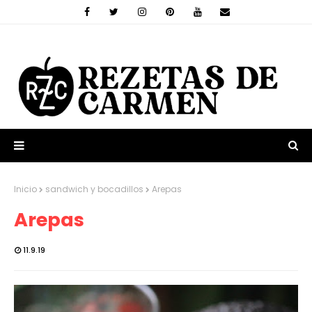
Inicio
sandwich y bocadillos
Arepas
Arepas
11.9.19