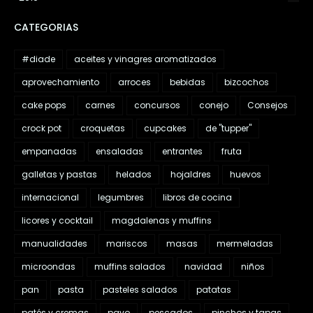
CATEGORIAS
#diade
aceites y vinagres aromatizados
aprovechamiento
arroces
bebidas
bizcochos
cake pops
carnes
concursos
conejo
Consejos
crock pot
croquetas
cupcakes
de "tupper"
empanadas
ensaladas
entrantes
fruta
galletas y pastas
helados
hojaldres
huevos
internacional
legumbres
libros de cocina
licores y cocktail
magdalenas y muffins
manualidades
mariscos
masas
mermeladas
microondas
muffins salados
navidad
niños
pan
pasta
pasteles salados
patatas
patés y cremas
pavo
pescados
pinchos y tapas