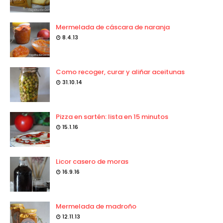
Mermelada de cáscara de naranja
8.4.13
Como recoger, curar y aliñar aceitunas
31.10.14
Pizza en sartén: lista en 15 minutos
15.1.16
Licor casero de moras
16.9.16
Mermelada de madroño
12.11.13