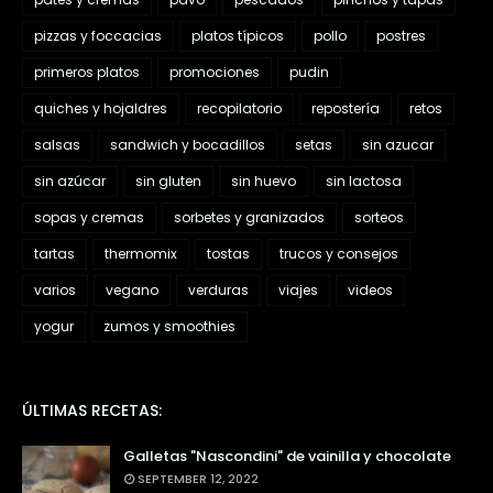
pizzas y foccacias
platos típicos
pollo
postres
primeros platos
promociones
pudin
quiches y hojaldres
recopilatorio
repostería
retos
salsas
sandwich y bocadillos
setas
sin azucar
sin azúcar
sin gluten
sin huevo
sin lactosa
sopas y cremas
sorbetes y granizados
sorteos
tartas
thermomix
tostas
trucos y consejos
varios
vegano
verduras
viajes
videos
yogur
zumos y smoothies
ÚLTIMAS RECETAS:
Galletas "Nascondini" de vainilla y chocolate
SEPTEMBER 12, 2022