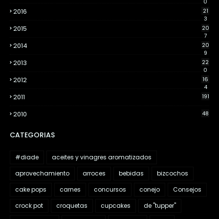
0
2016
21
3
2015
20
7
2014
20
9
2013
22
0
2012
16
4
2011
191
2010
48
CATEGORIAS
#diade
aceites y vinagres aromatizados
aprovechamiento
arroces
bebidas
bizcochos
cake pops
carnes
concursos
conejo
Consejos
crock pot
croquetas
cupcakes
de "tupper"