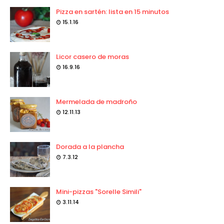
Pizza en sartén: lista en 15 minutos
15.1.16
Licor casero de moras
16.9.16
Mermelada de madroño
12.11.13
Dorada a la plancha
7.3.12
Mini-pizzas "Sorelle Simili"
3.11.14