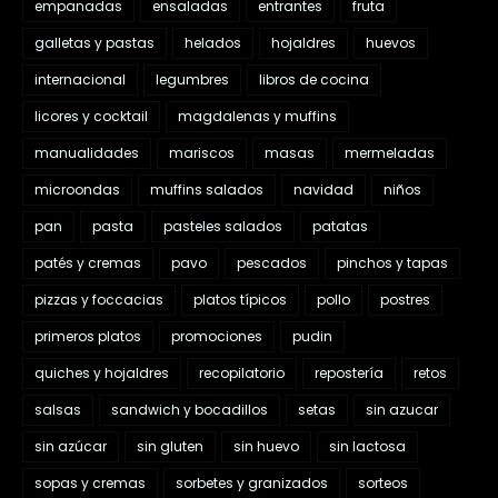
empanadas
ensaladas
entrantes
fruta
galletas y pastas
helados
hojaldres
huevos
internacional
legumbres
libros de cocina
licores y cocktail
magdalenas y muffins
manualidades
mariscos
masas
mermeladas
microondas
muffins salados
navidad
niños
pan
pasta
pasteles salados
patatas
patés y cremas
pavo
pescados
pinchos y tapas
pizzas y foccacias
platos típicos
pollo
postres
primeros platos
promociones
pudin
quiches y hojaldres
recopilatorio
repostería
retos
salsas
sandwich y bocadillos
setas
sin azucar
sin azúcar
sin gluten
sin huevo
sin lactosa
sopas y cremas
sorbetes y granizados
sorteos