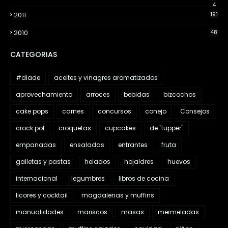
4
2011
191
2010
48
CATEGORIAS
#diade
aceites y vinagres aromatizados
aprovechamiento
arroces
bebidas
bizcochos
cake pops
carnes
concursos
conejo
Consejos
crock pot
croquetas
cupcakes
de "tupper"
empanadas
ensaladas
entrantes
fruta
galletas y pastas
helados
hojaldres
huevos
internacional
legumbres
libros de cocina
licores y cocktail
magdalenas y muffins
manualidades
mariscos
masas
mermeladas