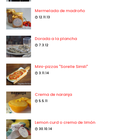
Mermelada de madroño
12.11.13
Dorada a la plancha
7.3.12
Mini-pizzas "Sorelle Simili"
3.11.14
Crema de naranja
5.5.11
Lemon curd o crema de limón
30.10.14