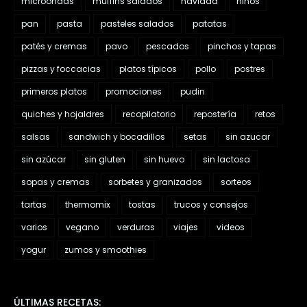
microondas
muffins salados
navidad
niños
pan
pasta
pasteles salados
patatas
patés y cremas
pavo
pescados
pinchos y tapas
pizzas y foccacias
platos típicos
pollo
postres
primeros platos
promociones
pudin
quiches y hojaldres
recopilatorio
repostería
retos
salsas
sandwich y bocadillos
setas
sin azucar
sin azúcar
sin gluten
sin huevo
sin lactosa
sopas y cremas
sorbetes y granizados
sorteos
tartas
thermomix
tostas
trucos y consejos
varios
vegano
verduras
viajes
videos
yogur
zumos y smoothies
ÚLTIMAS RECETAS: