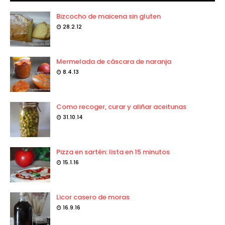
Bizcocho de maicena sin gluten
28.2.12
Mermelada de cáscara de naranja
8.4.13
Como recoger, curar y aliñar aceitunas
31.10.14
Pizza en sartén: lista en 15 minutos
15.1.16
Licor casero de moras
16.9.16