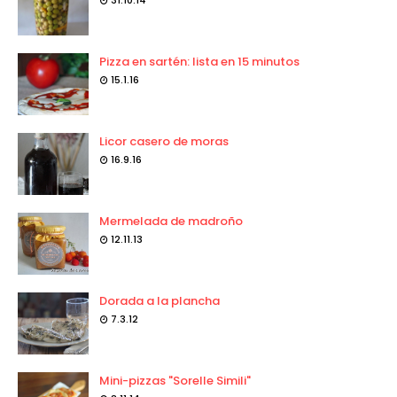
31.10.14
Pizza en sartén: lista en 15 minutos
15.1.16
Licor casero de moras
16.9.16
Mermelada de madroño
12.11.13
Dorada a la plancha
7.3.12
Mini-pizzas "Sorelle Simili"