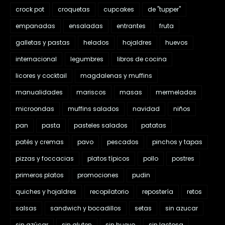
crock pot
croquetas
cupcakes
de "tupper"
empanadas
ensaladas
entrantes
fruta
galletas y pastas
helados
hojaldres
huevos
internacional
legumbres
libros de cocina
licores y cocktail
magdalenas y muffins
manualidades
mariscos
masas
mermeladas
microondas
muffins salados
navidad
niños
pan
pasta
pasteles salados
patatas
patés y cremas
pavo
pescados
pinchos y tapas
pizzas y foccacias
platos típicos
pollo
postres
primeros platos
promociones
pudin
quiches y hojaldres
recopilatorio
repostería
retos
salsas
sandwich y bocadillos
setas
sin azucar
sin azúcar
sin gluten
sin huevo
sin lactosa