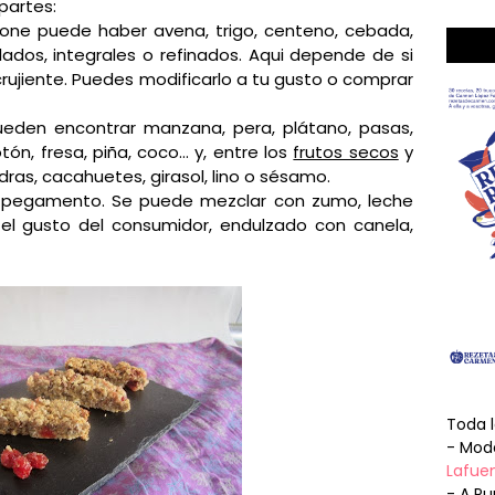
partes:
ne puede haber avena, trigo, centeno, cebada,
lados, integrales o refinados. Aqui depende de si
ujiente. Puedes modificarlo a tu gusto o comprar
ueden encontrar manzana, pera, plátano, pasas,
tón, fresa, piña, coco... y, entre los
frutos secos
y
dras, cacahuetes, girasol, lino o sésamo.
 pegamento. Se puede mezclar con zumo, leche
ún el gusto del consumidor, endulzado con canela,
Toda 
- Mode
Lafuen
- A Pu