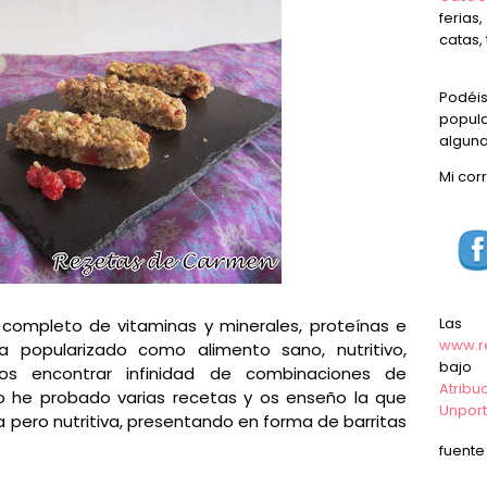
ferias
catas, 
Podéi
popula
alguna
Mi cor
Las
 completo de vitaminas y minerales, proteínas e
www.r
 popularizado como alimento sano, nutritivo,
baj
os encontrar infinidad de combinaciones de
Atrib
yo he probado varias recetas y os enseño la que
Unpor
 pero nutritiva, presentando en forma de barritas
fuent