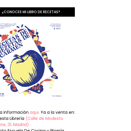
¿CONOCES MI LIBRO DE RECETAS?
la información
aqui.
Ya a la venta en:
sta Librería
(Calle de Modesto
te, 31, Madrid)
nto Escuela De Cocina y librería