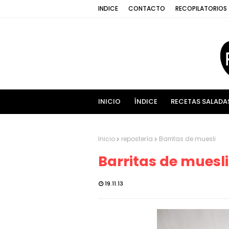
INDICE
CONTACTO
RECOPILATORIOS
INICIO
ÍNDICE
RECETAS SALADA
Inicio
repostería
Barritas de muesli
Barritas de muesli
19.11.13