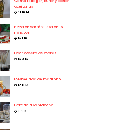
Como recoger, curar y aliñar
aceitunas
31.10.14
Pizza en sartén: lista en 15
minutos
15.1.16
Licor casero de moras
16.9.16
Mermelada de madroño
12.11.13
Dorada a la plancha
7.3.12