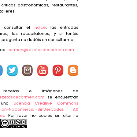
, criticas gastronómicas, restaurantes,
talleres...
s consultar el
índice
, las entradas
res, los recopilatorios, y si tenéis
 pregunta no dudéis en consultarme.
reo:
carmen@rezetasdecarmen.com
 recetas e imágenes de
ezetasdecarmen.com
se encuentran
o una
Licencia Creative Commons
ución-NoComercial-SinDerivadas 3.0
ted
Por favor no copies sin citar la
e