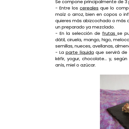
Se compone principalmente de 3 
- Entre los
cereales
que lo compo
maíz o arroz, bien en copos o inf
quieres más abizcochado o más cr
un preparado ya mezclado.
- En la selección de
frutas
se p
dátil, ciruela, mango, higo, meloco
semillas, nueces, avellanas, almen
- La
parte lìquida
que servirá de
kéfir, yogur, chocolate... y, seg
anís, miel o azúcar.