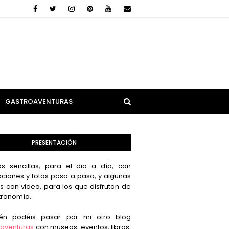
GASTROAVENTURAS
PRESENTACIÓN
s sencillas, para el dia a día, con
aciones y fotos paso a paso, y algunas
s con video, para los que disfrutan de
tronomía.
én podéis pasar por mi otro blog
aventuras
con museos, eventos, libros,