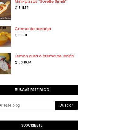
Mini-pizzas "Sorelle Simili"
3.11.14
Crema de naranja
5.5.11
Lemon curd o crema de limón
30.10.14
BUSCAR ESTE BLOG
SUSCRIBETE: