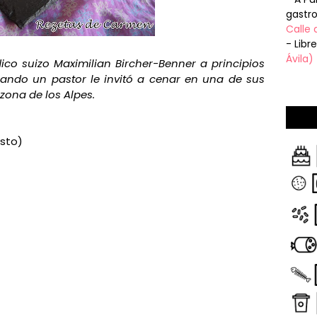
gastr
Calle 
- Libr
Ávila)
co suizo Maximilian Bircher-Benner a principios
uando un pastor le invitó a cenar en una de sus
zona de los Alpes.
usto)