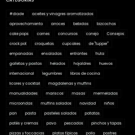
#diade
aceites y vinagres aromatizados
aprovechamiento
arroces
bebidas
bizcochos
cake pops
carnes
concursos
conejo
Consejos
crock pot
croquetas
cupcakes
de "tupper"
empanadas
ensaladas
entrantes
fruta
galletas y pastas
helados
hojaldres
huevos
internacional
legumbres
libros de cocina
licores y cocktail
magdalenas y muffins
manualidades
mariscos
masas
mermeladas
microondas
muffins salados
navidad
niños
pan
pasta
pasteles salados
patatas
patés y cremas
pavo
pescados
pinchos y tapas
pizzas y foccacias
platos típicos
pollo
postres