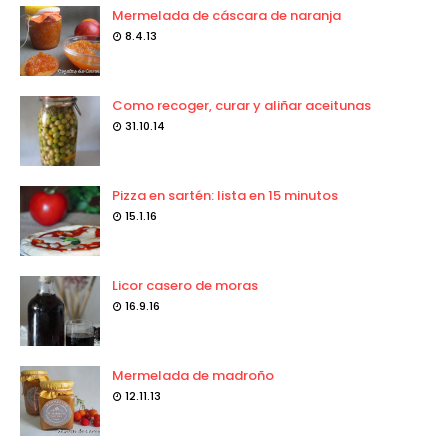
Mermelada de cáscara de naranja
8.4.13
Como recoger, curar y aliñar aceitunas
31.10.14
Pizza en sartén: lista en 15 minutos
15.1.16
Licor casero de moras
16.9.16
Mermelada de madroño
12.11.13