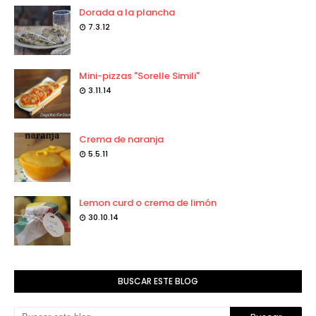
Dorada a la plancha
7.3.12
Mini-pizzas "Sorelle Simili"
3.11.14
Crema de naranja
5.5.11
Lemon curd o crema de limón
30.10.14
BUSCAR ESTE BLOG