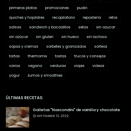
primeros platos
promociones
pudin
quiches y hojaldres
recopilatorio
repostería
retos
salsas
sandwich y bocadillos
setas
sin azucar
sin azúcar
sin gluten
sin huevo
sin lactosa
sopas y cremas
sorbetes y granizados
sorteos
tartas
thermomix
tostas
trucos y consejos
varios
vegano
verduras
viajes
videos
yogur
zumos y smoothies
ÚLTIMAS RECETAS:
Galletas "Nascondini" de vainilla y chocolate
SEPTEMBER 12, 2022