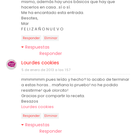
mismo, además hay unos básicos que hay que
hacerlos en casa...sí o sí.
Me ha encantado esta entrada.
Besotes,
Mar
F E L I Z A Ñ O N U E V O
Responder
Eliminar
Respuestas
Responder
Lourdes cookies
5 de enero de 2013 a las 1:57
mmmmmm pues leído y hecho!! lo acabo de terminar
a estas horas... mañana lo pruebo! no he podido
resistirme! qué olorcito!
Gracias por compartir la receta.
Besazos
Lourdes cookies
Responder
Eliminar
Respuestas
Responder