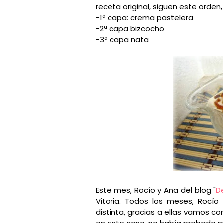
receta original, siguen este orden
-1ª capa: crema pastelera
-2ª capa bizcocho
-3ª capa nata
Este mes, Rocío y Ana del blog "
D
Vitoria. Todos los meses, Rocí
distinta, gracias a ellas vamos 
en este caso, no había probado nu