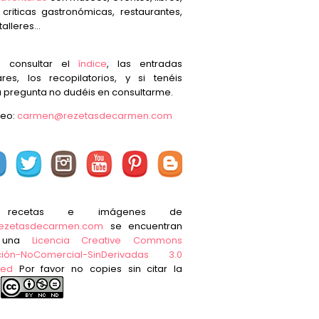
, criticas gastronómicas, restaurantes,
talleres...
s consultar el
índice
, las entradas
res, los recopilatorios, y si tenéis
 pregunta no dudéis en consultarme.
reo:
carmen@rezetasdecarmen.com
 recetas e imágenes de
ezetasdecarmen.com
se encuentran
o una
Licencia Creative Commons
ución-NoComercial-SinDerivadas 3.0
ted
Por favor no copies sin citar la
e