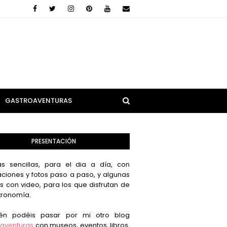
GASTROAVENTURAS
PRESENTACIÓN
s sencillas, para el dia a día, con
aciones y fotos paso a paso, y algunas
s con video, para los que disfrutan de
tronomía.
én podéis pasar por mi otro blog
aventuras
con museos, eventos, libros,