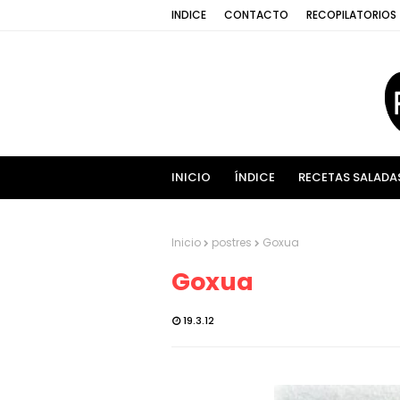
INDICE
CONTACTO
RECOPILATORIOS
INICIO
ÍNDICE
RECETAS SALADA
Inicio
postres
Goxua
Goxua
19.3.12