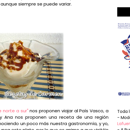
, aunque siempre se puede variar.
e norte a sur"
nos proponen viajar al País Vasco, a
Toda 
o y Ana nos proponen una receta de una región
- Mode
conociendo un poco más nuestra gastronomía, y yo,
Lafuen
nca este plato, por lo que os animo a que visitéis
- A Pu