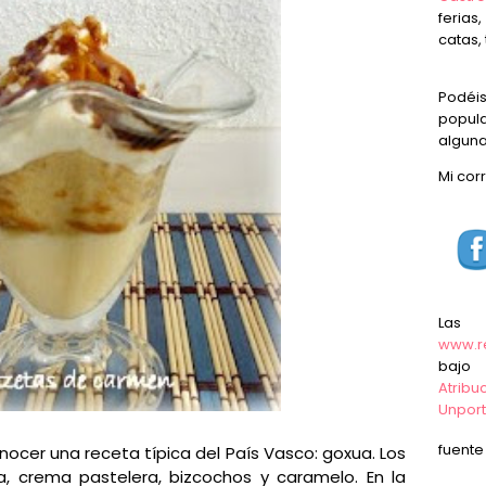
ferias
catas, 
Podéi
popula
alguna
Mi cor
Las
www.r
baj
Atrib
Unpor
fuent
ocer una receta típica del País Vasco: goxua. Los
ta, crema pastelera, bizcochos y caramelo. En la