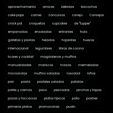
aprovechamiento
arroces
bebidas
bizcochos
cake pops
carnes
concursos
conejo
Consejos
crock pot
croquetas
cupcakes
de "tupper"
empanadas
ensaladas
entrantes
fruta
galletas y pastas
helados
hojaldres
huevos
internacional
legumbres
libros de cocina
licores y cocktail
magdalenas y muffins
manualidades
mariscos
masas
mermeladas
microondas
muffins salados
navidad
niños
pan
pasta
pasteles salados
patatas
patés y cremas
pavo
pescados
pinchos y tapas
pizzas y foccacias
platos típicos
pollo
postres
primeros platos
promociones
pudin