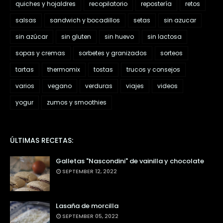
quiches y hojaldres
recopilatorio
repostería
retos
salsas
sandwich y bocadillos
setas
sin azucar
sin azúcar
sin gluten
sin huevo
sin lactosa
sopas y cremas
sorbetes y granizados
sorteos
tartas
thermomix
tostas
trucos y consejos
varios
vegano
verduras
viajes
videos
yogur
zumos y smoothies
ÚLTIMAS RECETAS:
Galletas "Nascondini" de vainilla y chocolate
SEPTEMBER 12, 2022
Lasaña de morcilla
SEPTEMBER 05, 2022