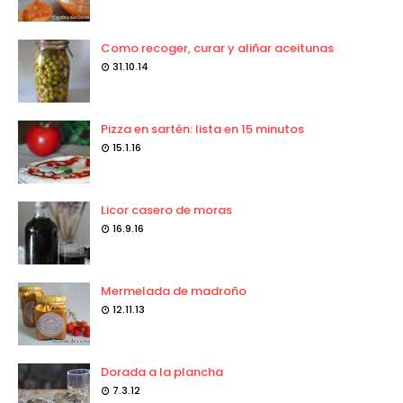
Como recoger, curar y aliñar aceitunas
31.10.14
Pizza en sartén: lista en 15 minutos
15.1.16
Licor casero de moras
16.9.16
Mermelada de madroño
12.11.13
Dorada a la plancha
7.3.12