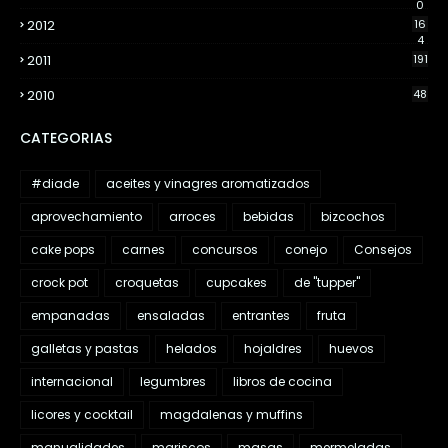
0
2012
16
4
2011
191
2010
48
CATEGORIAS
#diade
aceites y vinagres aromatizados
aprovechamiento
arroces
bebidas
bizcochos
cake pops
carnes
concursos
conejo
Consejos
crock pot
croquetas
cupcakes
de "tupper"
empanadas
ensaladas
entrantes
fruta
galletas y pastas
helados
hojaldres
huevos
internacional
legumbres
libros de cocina
licores y cocktail
magdalenas y muffins
manualidades
mariscos
masas
mermeladas