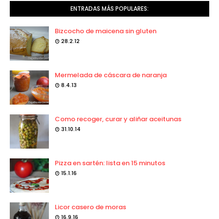
ENTRADAS MÁS POPULARES:
Bizcocho de maicena sin gluten
28.2.12
Mermelada de cáscara de naranja
8.4.13
Como recoger, curar y aliñar aceitunas
31.10.14
Pizza en sartén: lista en 15 minutos
15.1.16
Licor casero de moras
16.9.16