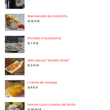
Mermelada de madroño
12.11.13
Dorada a la plancha
7.3.12
Mini-pizzas "Sorelle Simili"
3.11.14
Crema de naranja
5.5.11
Lemon curd o crema de limón
30.10.14