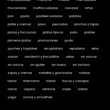
microondas
muffins salados
navidad
niños
pan
pasta
pasteles salados
patatas
patés y cremas
pavo
pescados
pinchos y tapas
pizzas y foccacias
platos típicos
pollo
postres
primeros platos
promociones
pudin
quiches y hojaldres
recopilatorio
repostería
retos
salsas
sandwich y bocadillos
setas
sin azucar
sin azúcar
sin gluten
sin huevo
sin lactosa
sopas y cremas
sorbetes y granizados
sorteos
tartas
thermomix
tostas
trucos y consejos
varios
vegano
verduras
viajes
videos
yogur
zumos y smoothies