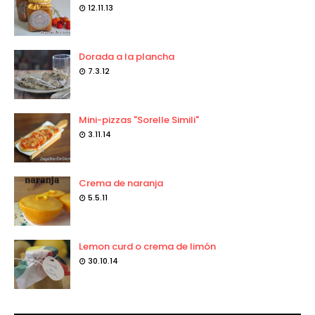
12.11.13
Dorada a la plancha
7.3.12
Mini-pizzas "Sorelle Simili"
3.11.14
Crema de naranja
5.5.11
Lemon curd o crema de limón
30.10.14