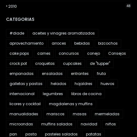
2010
48
CATEGORIAS
#diade
aceites y vinagres aromatizados
aprovechamiento
arroces
bebidas
bizcochos
cake pops
carnes
concursos
conejo
Consejos
crock pot
croquetas
cupcakes
de "tupper"
empanadas
ensaladas
entrantes
fruta
galletas y pastas
helados
hojaldres
huevos
internacional
legumbres
libros de cocina
licores y cocktail
magdalenas y muffins
manualidades
mariscos
masas
mermeladas
microondas
muffins salados
navidad
niños
pan
pasta
pasteles salados
patatas