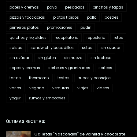
patés y cremas
pavo
pescados
pinchos y tapas
pizzas y foccacias
platos típicos
pollo
postres
primeros platos
promociones
pudin
quiches y hojaldres
recopilatorio
repostería
retos
salsas
sandwich y bocadillos
setas
sin azucar
sin azúcar
sin gluten
sin huevo
sin lactosa
sopas y cremas
sorbetes y granizados
sorteos
tartas
thermomix
tostas
trucos y consejos
varios
vegano
verduras
viajes
videos
yogur
zumos y smoothies
ÚLTIMAS RECETAS:
Galletas "Nascondini" de vainilla y chocolate