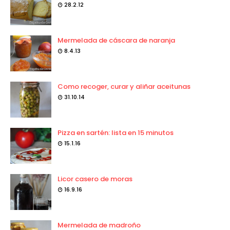
28.2.12
Mermelada de cáscara de naranja
8.4.13
Como recoger, curar y aliñar aceitunas
31.10.14
Pizza en sartén: lista en 15 minutos
15.1.16
Licor casero de moras
16.9.16
Mermelada de madroño