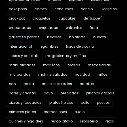
cake pops
carnes
concursos
conejo
Consejos
crock pot
croquetas
cupcakes
de "tupper"
empanadas
ensaladas
entrantes
fruta
galletas y pastas
helados
hojaldres
huevos
internacional
legumbres
libros de cocina
licores y cocktail
magdalenas y muffins
manualidades
mariscos
masas
mermeladas
microondas
muffins salados
navidad
niños
pan
pasta
pasteles salados
patatas
patés y cremas
pavo
pescados
pinchos y tapas
pizzas y foccacias
platos típicos
pollo
postres
primeros platos
promociones
pudin
quiches y hojaldres
recopilatorio
repostería
retos