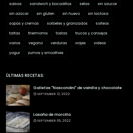
salsas
sandwich y bocadillos
setas
sin azucar
sin azúcar
sin gluten
sin huevo
sin lactosa
sopas y cremas
sorbetes y granizados
sorteos
tartas
thermomix
tostas
trucos y consejos
varios
vegano
verduras
viajes
videos
yogur
zumos y smoothies
ÚLTIMAS RECETAS:
Galletas "Nascondini" de vainilla y chocolate
SEPTEMBER 12, 2022
Lasaña de morcilla
SEPTEMBER 05, 2022