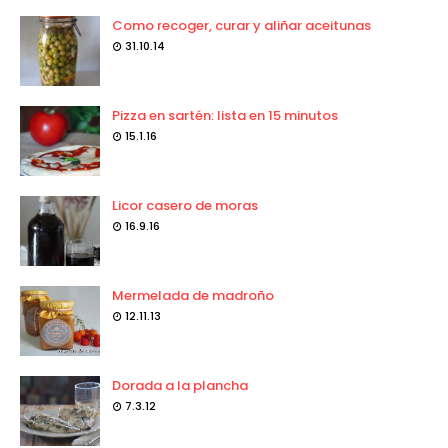
Como recoger, curar y aliñar aceitunas
31.10.14
Pizza en sartén: lista en 15 minutos
15.1.16
Licor casero de moras
16.9.16
Mermelada de madroño
12.11.13
Dorada a la plancha
7.3.12