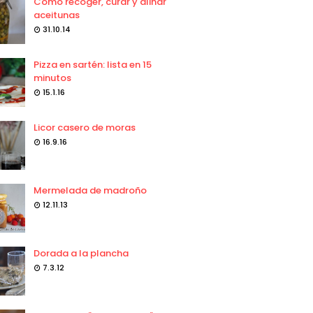
Como recoger, curar y aliñar
aceitunas
31.10.14
Pizza en sartén: lista en 15
minutos
15.1.16
Licor casero de moras
16.9.16
Mermelada de madroño
12.11.13
Dorada a la plancha
7.3.12