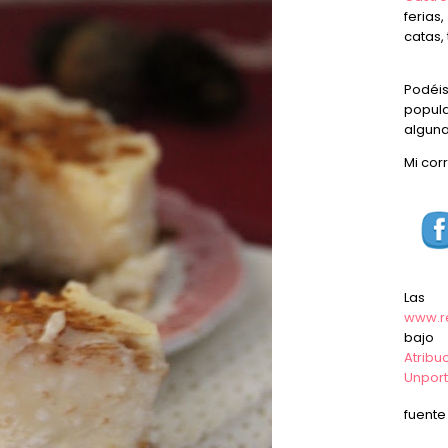
ferias
catas, 
Podéi
popula
alguna
Mi cor
Las
www.r
baj
Atrib
Unpor
fuent