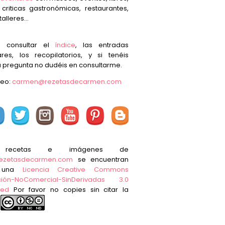
, criticas gastronómicas, restaurantes,
talleres...
s consultar el
índice
, las entradas
res, los recopilatorios, y si tenéis
 pregunta no dudéis en consultarme.
reo:
carmen@rezetasdecarmen.com
 recetas e imágenes de
ezetasdecarmen.com
se encuentran
o una
Licencia Creative Commons
ución-NoComercial-SinDerivadas 3.0
ted
Por favor no copies sin citar la
e