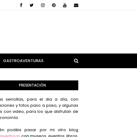
GASTROAVENTURAS
PRESENTACIÓN
s sencillas, para el dia a día, con
aciones y fotos paso a paso, y algunas
s con video, para los que disfrutan de
tronomía.
én podéis pasar por mi otro blog
aventuras
con museos, eventos, libros,