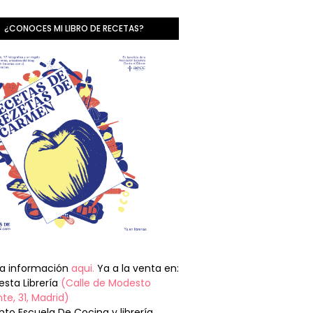
¿CONOCES MI LIBRO DE RECETAS?
la información
aqui.
Ya a la venta en:
sta Librería
(Calle de Modesto
te, 31, Madrid)
nto Escuela De Cocina y librería