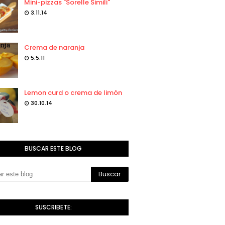
Mini-pizzas "Sorelle Simili"
3.11.14
Crema de naranja
5.5.11
Lemon curd o crema de limón
30.10.14
BUSCAR ESTE BLOG
SUSCRIBETE: