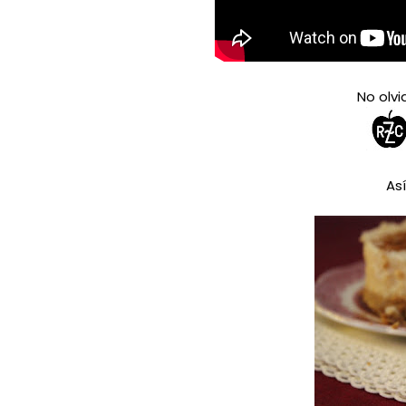
No olvi
As