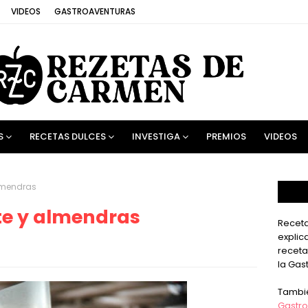
VIDEOS
GASTROAVENTURAS
S
RECETAS DULCES
INVESTIGA
PREMIOS
VIDEOS
lmendras
te y almendras
Receta
explic
receta
la Gas
Tambi
Gastro