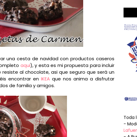
rar una cesta de navidad con productos caseros
 completo
aqui
), y esta es mi propuesta para incluir
 resiste al chocolate, asi que seguro que será un
éis encontrar en
IKEA
que nos anima a disfrutar
dos de familia y amigos.
Toda 
- Mode
Lafuen
- A Pu