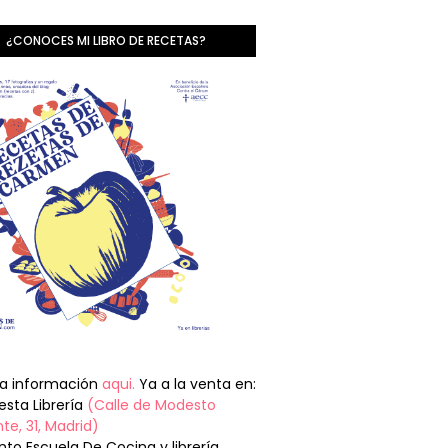
¿CONOCES MI LIBRO DE RECETAS?
la información
aqui.
Ya a la venta en:
sta Librería
(Calle de Modesto
te, 31, Madrid)
nto Escuela De Cocina y librería