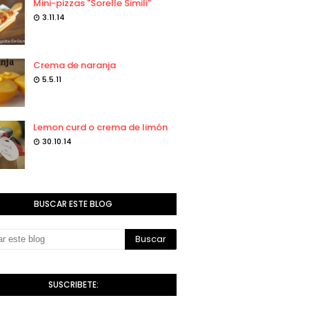
Mini-pizzas "Sorelle Simili"
3.11.14
Crema de naranja
5.5.11
Lemon curd o crema de limón
30.10.14
BUSCAR ESTE BLOG
SUSCRIBETE: