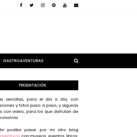
GASTROAVENTURAS
PRESENTACIÓN
s sencillas, para el dia a día, con
aciones y fotos paso a paso, y algunas
s con video, para los que disfrutan de
tronomía.
én podéis pasar por mi otro blog
aventuras
con museos, eventos, libros,