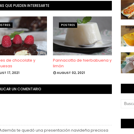
AS QUE PUEDEN INTERESARTE
OSTRES
POSTRES
les de chocolate y
Pannacotta de hierbabuena y
buesas
limón
ST 17, 2021
AUGUST 02, 2021
BLICAR UN COMENTARIO
es. Además te quedó una presentación navideña preciosa