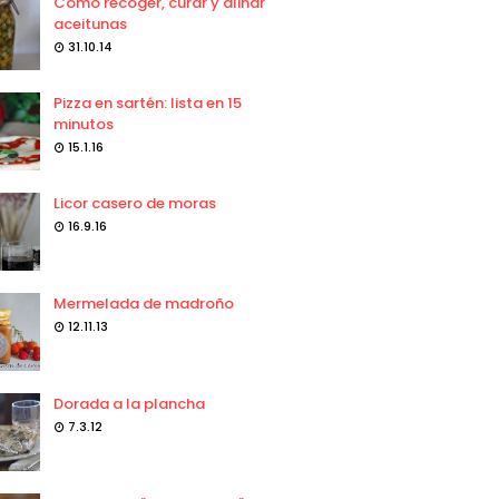
Como recoger, curar y aliñar
aceitunas
31.10.14
Pizza en sartén: lista en 15
minutos
15.1.16
Licor casero de moras
16.9.16
Mermelada de madroño
12.11.13
Dorada a la plancha
7.3.12