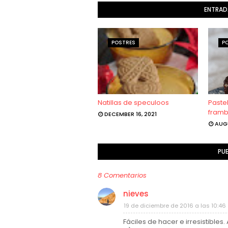
ENTRAD
POSTRES
P
Natillas de speculoos
Paste
fram
DECEMBER 16, 2021
AUGU
PU
8 Comentarios
nieves
19 de diciembre de 2016 a las 10:46
Fáciles de hacer e irresistibl