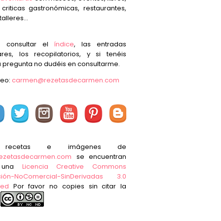
, criticas gastronómicas, restaurantes,
talleres...
s consultar el
índice
, las entradas
res, los recopilatorios, y si tenéis
 pregunta no dudéis en consultarme.
reo:
carmen@rezetasdecarmen.com
 recetas e imágenes de
ezetasdecarmen.com
se encuentran
o una
Licencia Creative Commons
ución-NoComercial-SinDerivadas 3.0
ted
Por favor no copies sin citar la
e