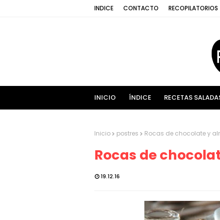
INDICE
CONTACTO
RECOPILATORIOS
INICIO
ÍNDICE
RECETAS SALADA
Inicio
postres
Rocas de chocolate y a
Rocas de chocola
19.12.16