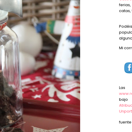
ferias
catas, 
Podéi
popula
alguna
Mi cor
Las
www.r
baj
Atrib
Unpor
fuent