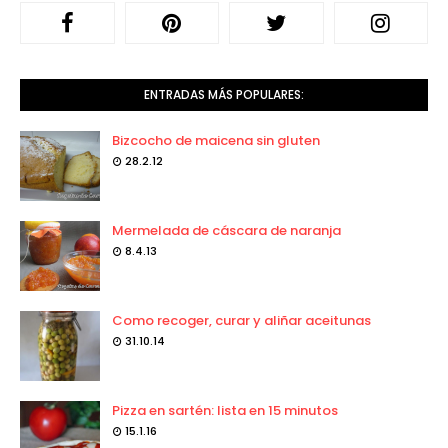
ENTRADAS MÁS POPULARES:
Bizcocho de maicena sin gluten
28.2.12
Mermelada de cáscara de naranja
8.4.13
Como recoger, curar y aliñar aceitunas
31.10.14
Pizza en sartén: lista en 15 minutos
15.1.16