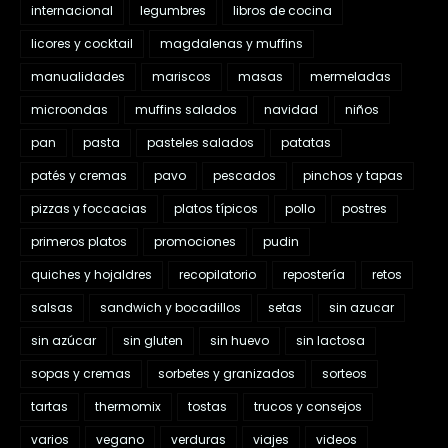
internacional
legumbres
libros de cocina
licores y cocktail
magdalenas y muffins
manualidades
mariscos
masas
mermeladas
microondas
muffins salados
navidad
niños
pan
pasta
pasteles salados
patatas
patés y cremas
pavo
pescados
pinchos y tapas
pizzas y foccacias
platos típicos
pollo
postres
primeros platos
promociones
pudin
quiches y hojaldres
recopilatorio
repostería
retos
salsas
sandwich y bocadillos
setas
sin azucar
sin azúcar
sin gluten
sin huevo
sin lactosa
sopas y cremas
sorbetes y granizados
sorteos
tartas
thermomix
tostas
trucos y consejos
varios
vegano
verduras
viajes
videos