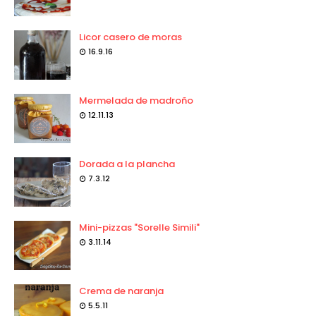
Licor casero de moras
16.9.16
Mermelada de madroño
12.11.13
Dorada a la plancha
7.3.12
Mini-pizzas "Sorelle Simili"
3.11.14
Crema de naranja
5.5.11