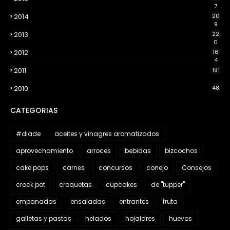
7
2014
20
9
2013
22
0
2012
16
4
2011
191
2010
48
CATEGORIAS
#diade
aceites y vinagres aromatizados
aprovechamiento
arroces
bebidas
bizcochos
cake pops
carnes
concursos
conejo
Consejos
crock pot
croquetas
cupcakes
de "tupper"
empanadas
ensaladas
entrantes
fruta
galletas y pastas
helados
hojaldres
huevos