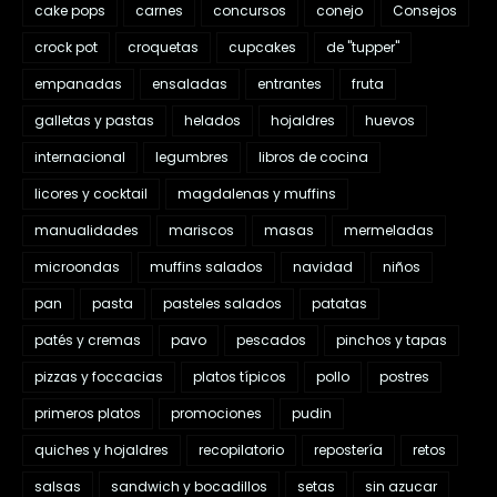
cake pops
carnes
concursos
conejo
Consejos
crock pot
croquetas
cupcakes
de "tupper"
empanadas
ensaladas
entrantes
fruta
galletas y pastas
helados
hojaldres
huevos
internacional
legumbres
libros de cocina
licores y cocktail
magdalenas y muffins
manualidades
mariscos
masas
mermeladas
microondas
muffins salados
navidad
niños
pan
pasta
pasteles salados
patatas
patés y cremas
pavo
pescados
pinchos y tapas
pizzas y foccacias
platos típicos
pollo
postres
primeros platos
promociones
pudin
quiches y hojaldres
recopilatorio
repostería
retos
salsas
sandwich y bocadillos
setas
sin azucar