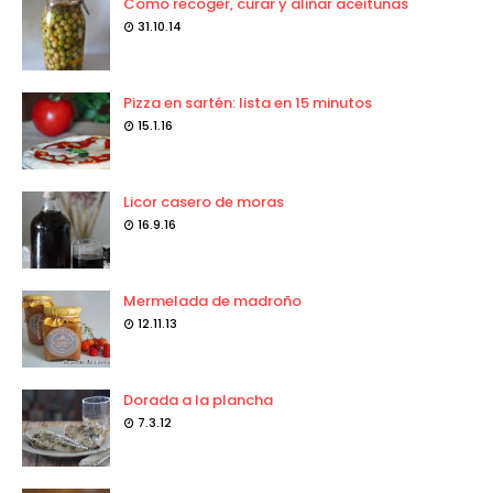
Como recoger, curar y aliñar aceitunas
31.10.14
Pizza en sartén: lista en 15 minutos
15.1.16
Licor casero de moras
16.9.16
Mermelada de madroño
12.11.13
Dorada a la plancha
7.3.12