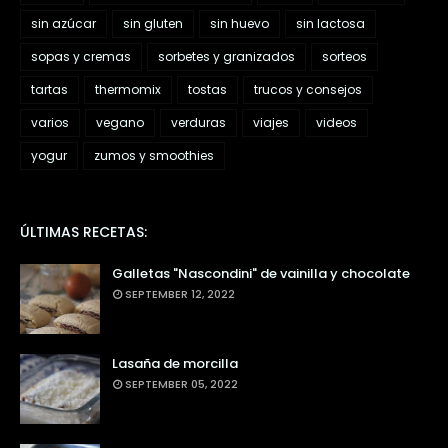
sin azúcar
sin gluten
sin huevo
sin lactosa
sopas y cremas
sorbetes y granizados
sorteos
tartas
thermomix
tostas
trucos y consejos
varios
vegano
verduras
viajes
videos
yogur
zumos y smoothies
ÚLTIMAS RECETAS:
Galletas "Nascondini" de vainilla y chocolate
SEPTEMBER 12, 2022
Lasaña de morcilla
SEPTEMBER 05, 2022