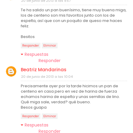
20 de junio de 2013 a las 9:57
Te ha salido un pan buenísimo, tiene muy buena miga,
los de centeno son mis favoritos junto con los de
espelta, así que con un poquito de queso me haces
feliz.
Besitos
Responder
Eliminar
Respuestas
Responder
Beatriz Mandarinas
20 de junio de 2013 a las 10:04
Precisamente ayer por la tarde hicimos un pan de
centeno en casa pero en vez de harina de fuerza
echamos harina de espelta y unas semillas de lino.
Qué miga sale, verdad? qué bueno.
Besos guapa
Responder
Eliminar
Respuestas
Responder