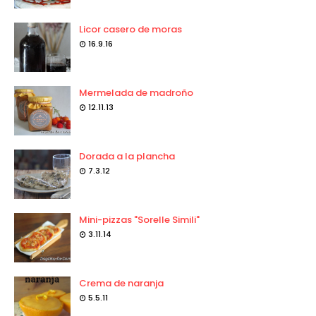
Licor casero de moras
16.9.16
Mermelada de madroño
12.11.13
Dorada a la plancha
7.3.12
Mini-pizzas "Sorelle Simili"
3.11.14
Crema de naranja
5.5.11