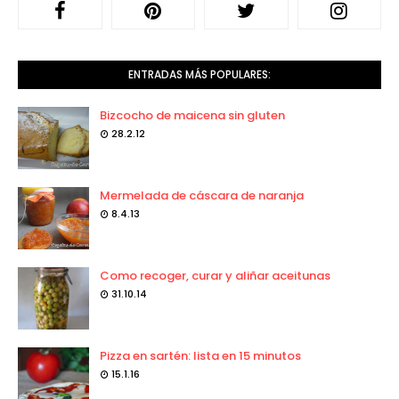
ENTRADAS MÁS POPULARES:
Bizcocho de maicena sin gluten
28.2.12
Mermelada de cáscara de naranja
8.4.13
Como recoger, curar y aliñar aceitunas
31.10.14
Pizza en sartén: lista en 15 minutos
15.1.16