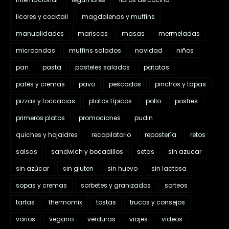
licores y cocktail
magdalenas y muffins
manualidades
mariscos
masas
mermeladas
microondas
muffins salados
navidad
niños
pan
pasta
pasteles salados
patatas
patés y cremas
pavo
pescados
pinchos y tapas
pizzas y foccacias
platos típicos
pollo
postres
primeros platos
promociones
pudin
quiches y hojaldres
recopilatorio
repostería
retos
salsas
sandwich y bocadillos
setas
sin azucar
sin azúcar
sin gluten
sin huevo
sin lactosa
sopas y cremas
sorbetes y granizados
sorteos
tartas
thermomix
tostas
trucos y consejos
varios
vegano
verduras
viajes
videos