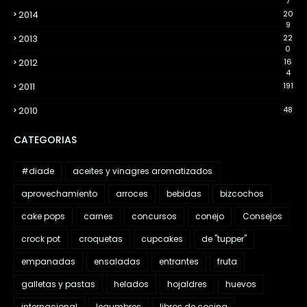
7
2014
20
9
2013
22
0
2012
16
4
2011
191
2010
48
CATEGORIAS
#diade
aceites y vinagres aromatizados
aprovechamiento
arroces
bebidas
bizcochos
cake pops
carnes
concursos
conejo
Consejos
crock pot
croquetas
cupcakes
de "tupper"
empanadas
ensaladas
entrantes
fruta
galletas y pastas
helados
hojaldres
huevos
internacional
legumbres
libros de cocina